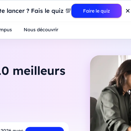
wer BI : construisez votre premier dashboard de A à Z
-
Mardi
11
Ao
e lancer ? Fais le quiz 💯
Faire le quiz
ntreprises
mpus
Nous découvrir
0 meilleurs
 2026 avec