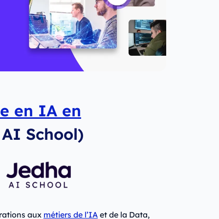
te en IA en
AI School)
rations aux
métiers de l’IA
et de la Data,