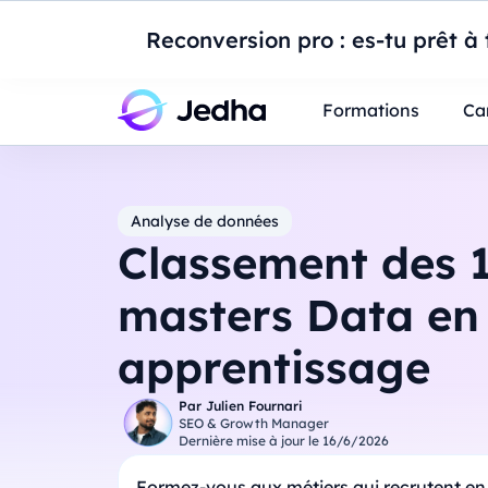
Introduction à Po
Reconversion pro : es-tu prêt à t
Professionnels
Étudiants
Parents
E
Formations
Ca
Analyse de données
Classement des 1
masters Data en
apprentissage
Par
Julien Fournari
SEO & Growth Manager
Dernière mise à jour le
16/6/2026
Formez-vous aux métiers qui recrutent en