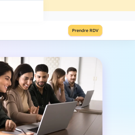
ût
à
18:00
S'inscrire
Prendre RDV