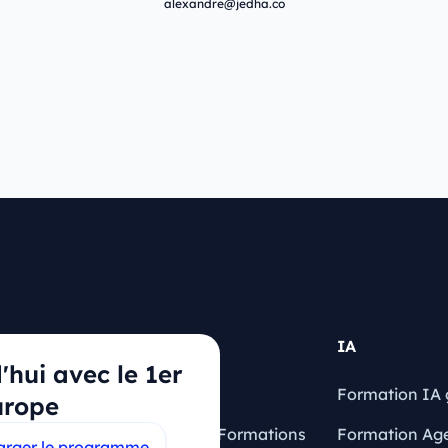
alexandre@jedha.co
Articles
IA
hui avec le 1er
Blog
Formation IA 
urope
quentes
Financement Formations
Formation Ag
arger le programme