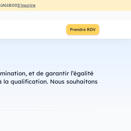
ût
à
18:00
S'inscrire
Prendre RDV
ination, et de garantir l’égalité
 la qualification. Nous souhaitons