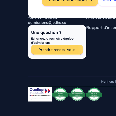
116 Rue du Faubourg Saint-
Certifications
Martin
75010 Paris
Avis sur Jedha
+33 7 57 91 61 01
admissions@jedha.co
Rapport d'inse
Une question ?
Échangez avec notre équipe
d'admissions
Prendre rendez-vous
Mentions 