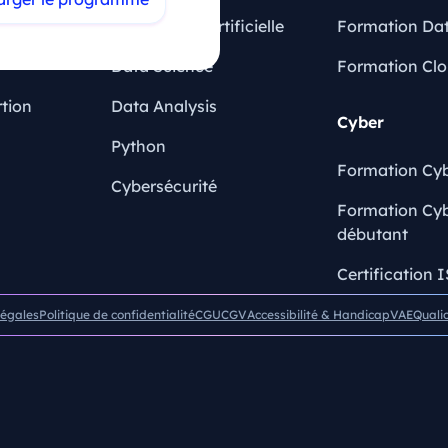
Intelligence Artificielle
Formation Dat
Data Science
Formation Cl
rtion
Data Analysis
Cyber
Python
Formation Cyb
Cybersécurité
Formation Cyb
débutant
Certification 
légales
Politique de confidentialité
CGU
CGV
Accessibilité & Handicap
VAE
Quali