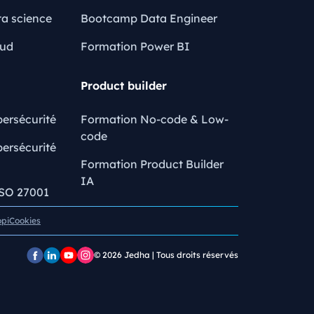
a science
Bootcamp Data Engineer
oud
Formation Power BI
Product builder
ersécurité
Formation No-code & Low-
code
ersécurité
Formation Product Builder
IA
ISO 27001
opi
Cookies
© 2026
Jedha | Tous droits réservés
Page
Page
Chaîne
Pofil
Facebook
LinkedIn
YouTube
Instagram
Jedha
Jedha
Jedha
Jedha