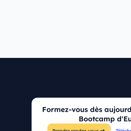
Ressources
Formez-vous dès aujourd'
Tarifs
Bootcamp d'E
Campus principal
Questions fré
Prendre rendez-vous
Téléch