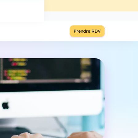
ût
à
18:00
S'inscrire
Prendre RDV