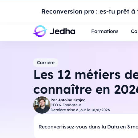
Introduction à Po
Reconversion pro : es-tu prêt à t
Professionnels
Étudiants
Parents
E
Formations
Ca
Carrière
Les 12 métiers d
connaître en 202
Par
Antoine Krajnc
CEO & Fondateur
Dernière mise à jour le
16/6/2026
Reconvertissez-vous dans la Data en 3 mo