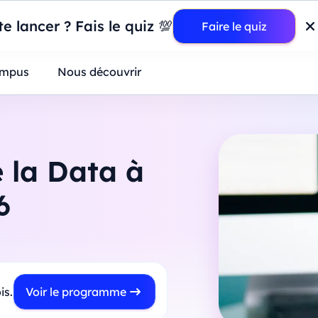
wer BI : construisez votre premier dashboard de A à Z
-
Mardi
11
Ao
e lancer ? Fais le quiz 💯
Faire le quiz
ntreprises
mpus
Nous découvrir
e la Data à
6
is.
Voir le programme