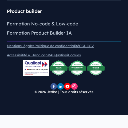
Product builder
Formation No-code & Low-code
Formation Product Builder IA
Mentions légales
Politique de confidentialité
CGU
CGV
Accessibilité & Handicap
VAE
Qualiopi
Cookies
© 2026
Jedha | Tous droits réservés
Page
Page
Chaîne
Pofil
Facebook
LinkedIn
YouTube
Instagram
Jedha
Jedha
Jedha
Jedha