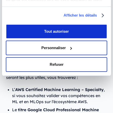
tout l’écosystème qui gravite autour.
services.
Certifications essentielles pour
Afficher les détails
démontrer vos compétences en MLOps
Tout autoriser
Vous voulez vous démarquer encore davantage sur
le marché de l’emploi ? Alors il est dans votre intérêt
de passer des
certifications reconnues en IA
, et
Personnaliser
notamment en MLOps. En plus de prouver votre
expertise, elles rassureront les recruteurs qui
Refuser
peuvent avoir du mal à trouver des talents, tant ce
métier est récent. Parmi les certifications qui vous
seront les plus utiles, vous trouverez :
L’
AWS Certified Machine Learning – Specialty
,
si vous souhaitez valider vos compétences en
ML et en MLOps sur l’écosystème AWS.
Le
titre Google Cloud Professional Machine