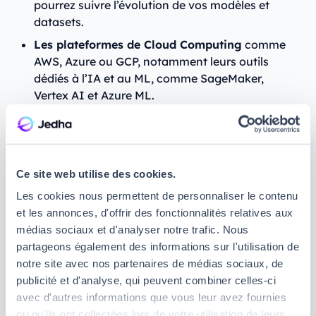
pourrez suivre l’évolution de vos modèles et
datasets.
Les plateformes de Cloud Computing
comme
AWS, Azure ou GCP, notamment leurs outils
dédiés à l’IA et au ML, comme SageMaker,
Vertex AI et Azure ML.
Des outils de surveillance et de monitoring
comme Prometheus, Grafana, ou Evidently AI,
qui vous permettront de suivre l’état de santé et
les performances de vos modèles.
Ce site web utilise des cookies.
Des notions en Data Engineering pourront
Les cookies nous permettent de personnaliser le contenu
également vous servir
, notamment en
SQL
, en
et les annonces, d'offrir des fonctionnalités relatives aux
bases de données NoSQL
, en
ETL
et en gestion
médias sociaux et d'analyser notre trafic. Nous
de
Data Lakes
.
partageons également des informations sur l'utilisation de
notre site avec nos partenaires de médias sociaux, de
En bref, vous devrez maîtriser toutes les
publicité et d'analyse, qui peuvent combiner celles-ci
compétences qui vous permettront de faire tourner
avec d'autres informations que vous leur avez fournies
un modèle, mais surtout d’optimiser et de sécuriser
ou qu'ils ont collectées lors de votre utilisation de leurs