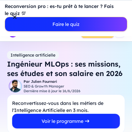
Introduction à Power BI : construisez votre premier
Reconversion pro : es-tu prêt à te lancer ? Fais
dashboard de A à Z
-
Mardi
11
Août
à
18h00
le quiz 💯
Professionnels
Étudiants
Parents
Entreprises
Faire le quiz
Prendre RDV
Intelligence artificielle
Ingénieur MLOps : ses missions,
ses études et son salaire en 2026
Par
Julien Fournari
SEO & Growth Manager
Dernière mise à jour le
16/6/2026
Reconvertissez-vous dans les métiers de
l'Intelligence Artificielle en 3 mois.
Voir le programme