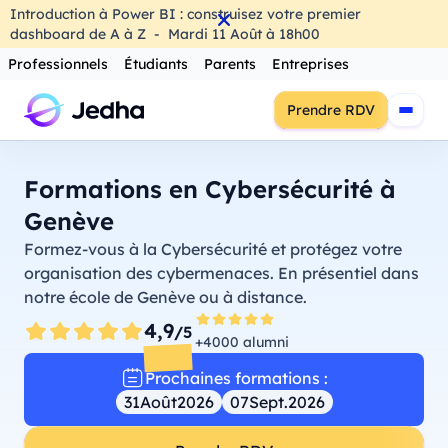
Introduction à Power BI : construisez votre premier
dashboard de A à Z
-
Mardi
11
Août
à
18h00
Professionnels
Étudiants
Parents
Entreprises
Prendre RDV
Formations en Cybersécurité à
Genève
Formez-vous à la Cybersécurité et protégez votre
organisation des cybermenaces. En présentiel dans
notre école de Genève ou à distance.
4,9
/5
+4000 alumni
Prochaines formations :
31
Août
2026
07
Sept.
2026