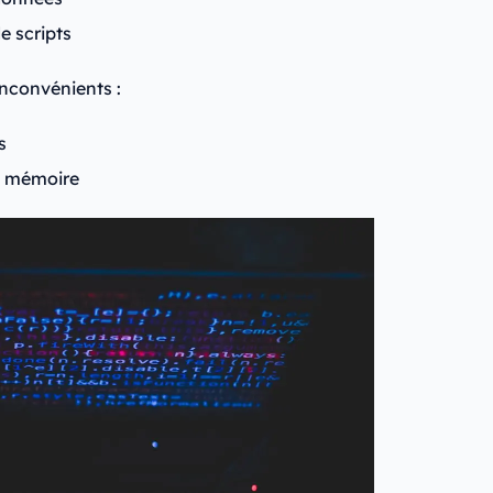
e scripts
nconvénients :
s
de mémoire