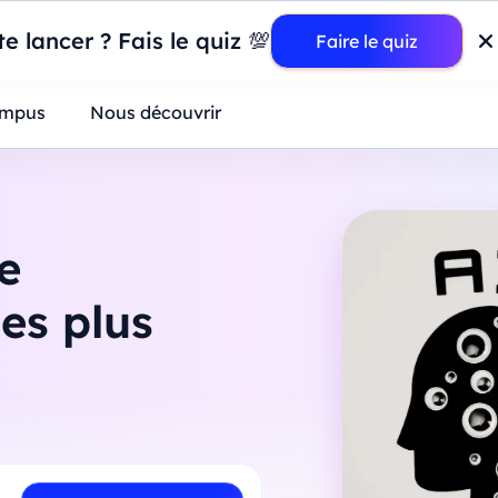
wer BI : construisez votre premier dashboard de A à Z
-
Mardi
11
Ao
e lancer ? Fais le quiz 💯
Faire le quiz
ntreprises
mpus
Nous découvrir
e
es plus