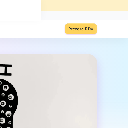
ût
à
18:00
S'inscrire
Prendre RDV