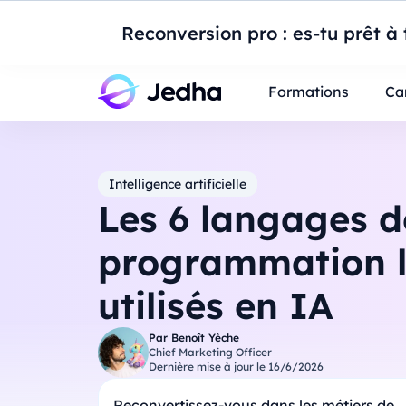
Introduction à Po
Reconversion pro : es-tu prêt à t
Professionnels
Étudiants
Parents
E
Formations
Ca
Intelligence artificielle
Les 6 langages d
programmation l
utilisés en IA
Par
Benoît Yèche
Chief Marketing Officer
Dernière mise à jour le
16/6/2026
Reconvertissez-vous dans les métiers de