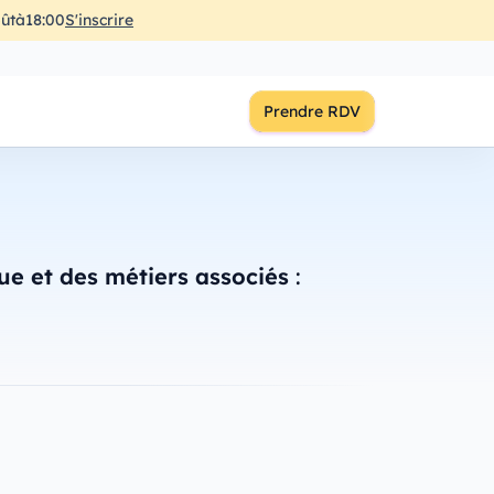
ût
à
18:00
S'inscrire
Prendre RDV
ue et des métiers associés
: