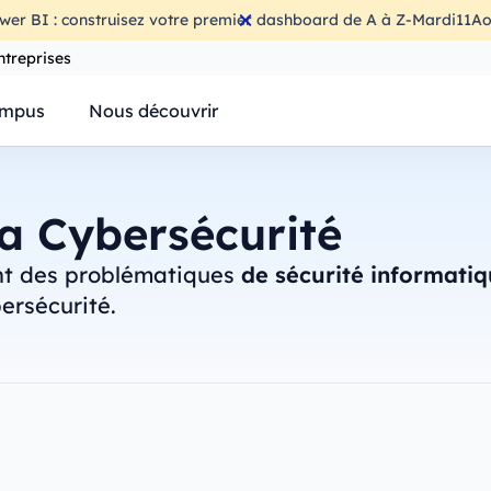
wer BI : construisez votre premier dashboard de A à Z
-
Mardi
11
Ao
ntreprises
mpus
Nous découvrir
la Cybersécurité
ant des problématiques
de sécurité informatiq
ersécurité.