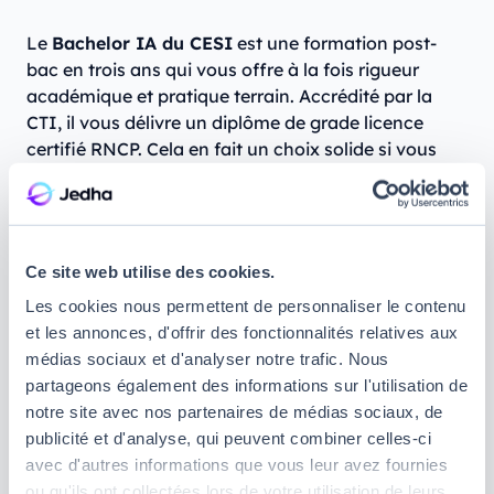
Le
Bachelor IA du CESI
est une formation post-
bac en trois ans qui vous offre à la fois rigueur
académique et pratique terrain. Accrédité par la
CTI, il vous délivre un diplôme de grade licence
certifié RNCP. Cela en fait un choix solide si vous
cherchez un cursus en IA qui vous apprendra à
utiliser l’intelligence artificielle pour optimiser les
processus de production, notamment dans
l’industrie
.
Ce site web utilise des cookies.
Programme :
Les cookies nous permettent de personnaliser le contenu
et les annonces, d'offrir des fonctionnalités relatives aux
Mathématiques
médias sociaux et d'analyser notre trafic. Nous
partageons également des informations sur l'utilisation de
Algorithmique
notre site avec nos partenaires de médias sociaux, de
Statistiques et traitement des données
publicité et d'analyse, qui peuvent combiner celles-ci
Programmation avec un focus sur les langages
avec d'autres informations que vous leur avez fournies
utilisés en développement IA
ou qu'ils ont collectées lors de votre utilisation de leurs