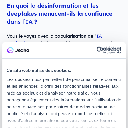
En quoi la désinformation et les
deepfakes menacent-ils la confiance
dans l’IA ?
Vous le voyez avec la popularisation de l’
IA
générative
, contrairement à il y a quelques années
où cela demandait encore des compétences
techniques, il est aujourd’hui
très simple de créer
des deepfakes photos et vidéos pour arnaquer
des individus ou des entreprises, ou essayer de
Ce site web utilise des cookies.
manipuler les opinions publiques
. Pensez par
Les cookies nous permettent de personnaliser le contenu
exemple à cette dame qui, de 2023 à 2024, s’est fait
et les annonces, d'offrir des fonctionnalités relatives aux
extorquer plus de 800 000 euros par un faux Brad
médias sociaux et d'analyser notre trafic. Nous
Pitt.
partageons également des informations sur l'utilisation de
notre site avec nos partenaires de médias sociaux, de
Or, comme le souligne justement Antoine Krajnc, «
publicité et d'analyse, qui peuvent combiner celles-ci
dès qu’on voit que l’IA est utilisée à mauvais
avec d'autres informations que vous leur avez fournies
escient, la confiance dans l’outil s’effrite. Les gens
ou qu'ils ont collectées lors de votre utilisation de leurs