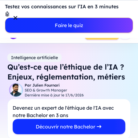
Introduction à Power BI : construisez votre premier
Testez vos connaissances sur l’IA en 3 minutes
dashboard de A à Z
-
Mardi
11
Août
à
18h00
🤖
Professionnels
Étudiants
Parents
Entreprises
Faire le quiz
Prendre RDV
Intelligence artificielle
Qu’est-ce que l’éthique de l’IA ?
Enjeux, réglementation, métiers
Par
Julien Fournari
SEO & Growth Manager
Dernière mise à jour le
17/6/2026
Devenez un expert de l'éthique de l'IA avec
notre Bachelor en 3 ans
Découvrir notre Bachelor