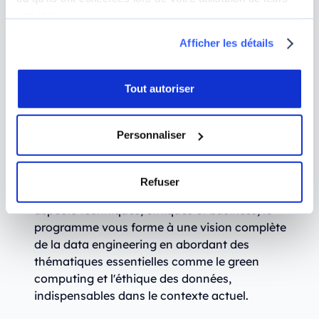
intégralement votre première année grâce à un
services.
fonds de dotation. Cette mesure unique vous
Afficher les détails
permet de poursuivre votre formation sans souci
financier.
Environnement multiculturel :
Aivancity
Tout autoriser
accueille des étudiants de divers horizons et
propose des programmes bilingues, vous
Personnaliser
permettant de renforcer vos compétences
interculturelles et de mieux vous préparer pour
une carrière internationale.
Refuser
Approche globale et hybride :
en combinant les
aspects techniques, éthiques et business, le
programme vous forme à une vision complète
de la data engineering en abordant des
thématiques essentielles comme le green
computing et l'éthique des données,
indispensables dans le contexte actuel.