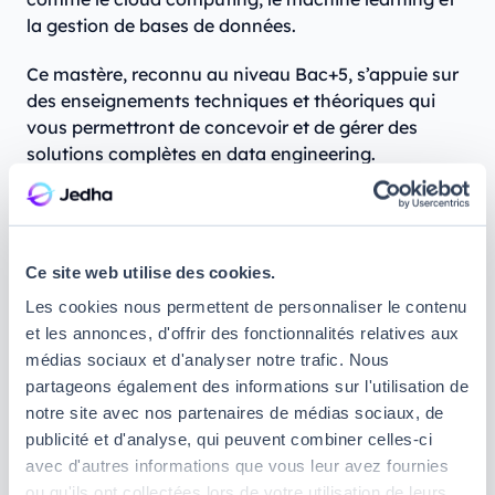
la gestion de bases de données.
Ce mastère, reconnu au niveau Bac+5, s’appuie sur
des enseignements techniques et théoriques qui
vous permettront de concevoir et de gérer des
solutions complètes en data engineering.
Localisation de la formation :
Paris et Nice
Modalités :
temps complet ou en alternance, avec
Ce site web utilise des cookies.
une prise en charge des frais de scolarité pour la
première année d’alternance sans entreprise
Les cookies nous permettent de personnaliser le contenu
d’accueil.
et les annonces, d'offrir des fonctionnalités relatives aux
médias sociaux et d'analyser notre trafic. Nous
Points forts :
partageons également des informations sur l'utilisation de
notre site avec nos partenaires de médias sociaux, de
Couverture des frais de scolarité garantie pour
publicité et d'analyse, qui peuvent combiner celles-ci
l’alternance :
si vous n’obtenez pas de poste en
avec d'autres informations que vous leur avez fournies
entreprise pour l'alternance, Aivancity finance
ou qu'ils ont collectées lors de votre utilisation de leurs