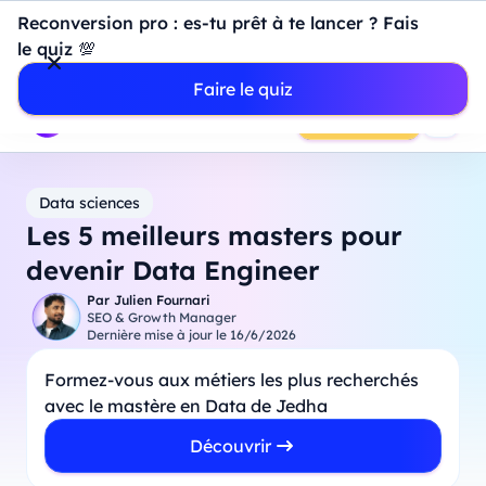
Introduction à Power BI : construisez votre premier
Reconversion pro : es-tu prêt à te lancer ? Fais
dashboard de A à Z
-
Mardi
11
Août
à
18h00
le quiz 💯
Professionnels
Étudiants
Parents
Entreprises
Faire le quiz
Prendre RDV
Data sciences
Les 5 meilleurs masters pour
devenir Data Engineer
Par
Julien Fournari
SEO & Growth Manager
Dernière mise à jour le
16/6/2026
Formez-vous aux métiers les plus recherchés
avec le mastère en Data de Jedha
Découvrir