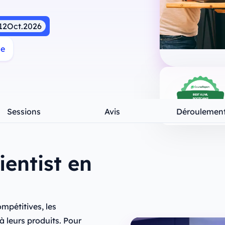
12
Oct.
2026
me
Sessions
Avis
Déroulemen
entist en
ompétitives, les
à leurs produits. Pour