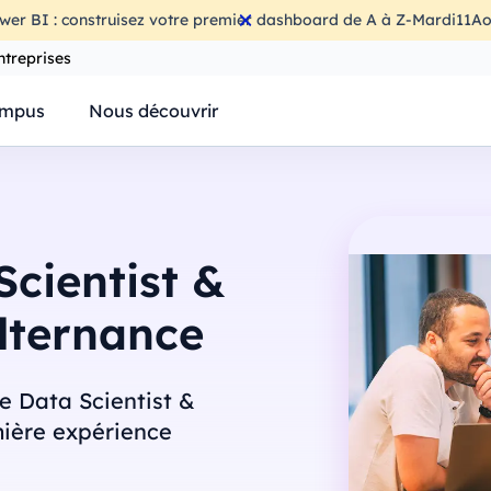
wer BI : construisez votre premier dashboard de A à Z
-
Mardi
11
Ao
ntreprises
mpus
Nous découvrir
cientist &
lternance
e Data Scientist &
mière expérience