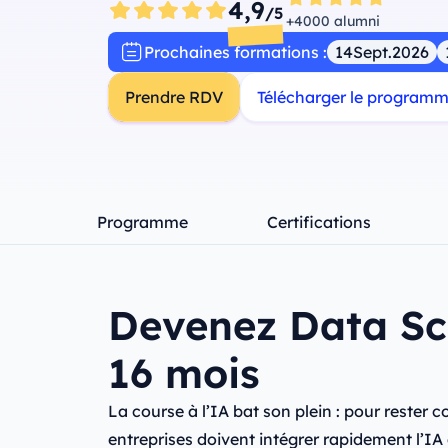
4,9
/5
+4000 alumni
Prochaines formations :
14
Sept.
2026
Prendre RDV
Télécharger le program
Programme
Certifications
Devenez Data Sci
16 mois
La course à l’IA bat son plein : pour rester c
entreprises doivent intégrer rapidement l’IA 