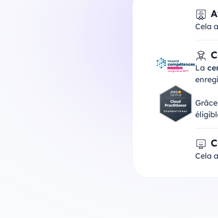
A
Cela 
C
La
cer
enreg
Grâce 
éligib
C
Cela a