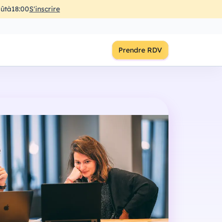
ût
à
18:00
S'inscrire
Prendre RDV