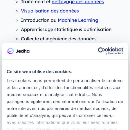
Traitement et
nettoyage des données
Visualisation des données
Introduction au
Machine Learning
Apprentissage statistique & optimisation
Collecte et ingénierie des données
Graph & Structured Data Learning
Modalité :
votre formation aura lieu en
présentiel, sera rythmée de stages obligatoires,
Ce site web utilise des cookies.
et vous serez évalué sur la base du contrôle
Les cookies nous permettent de personnaliser le contenu
continu, de partiels semestriels et de
et les annonces, d'offrir des fonctionnalités relatives aux
soutenances de projets.
médias sociaux et d'analyser notre trafic. Nous
Admission :
vous pouvez
candidater
partageons également des informations sur l'utilisation de
directement depuis notre site Internet
, et nous
notre site avec nos partenaires de médias sociaux, de
nous engageons à vous fournir une réponse
publicité et d'analyse, qui peuvent combiner celles-ci
sous 7 jours !
avec d'autres informations que vous leur avez fournies
Point fort :
chez Jedha AI School, vous
ou qu'ils ont collectées lors de votre utilisation de leurs