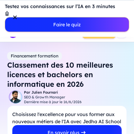
Introduction à Power BI : construisez votre premier
Testez vos connaissances sur l’IA en 3 minutes
dashboard de A à Z
-
Mardi
11
Août
à
18h00
🤖
Professionnels
Étudiants
Parents
Entreprises
Faire le quiz
Prendre RDV
Financement formation
Classement des 10 meilleures
licences et bachelors en
informatique en 2026
Par
Julien Fournari
SEO & Growth Manager
Dernière mise à jour le
16/6/2026
Choisissez l'excellence pour vous former aux
nouveaux métiers de l'IA avec Jedha AI School
En savoir plus