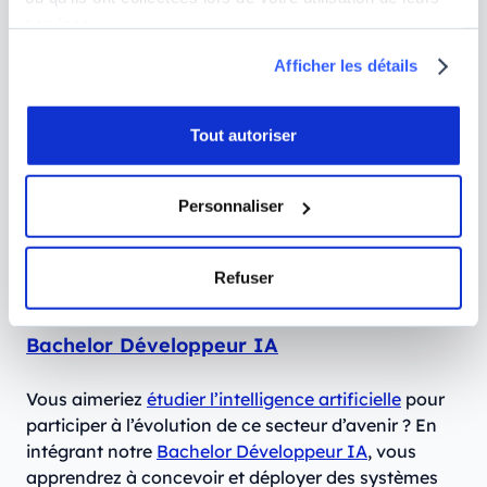
profiterez d’une pédagogie ultra-pratique, qui
services.
vous permettra d’acquérir des compétences
Afficher les détails
actionnables en entreprises dès le début de vos
études ; vous pourrez également participer à une
Learning Expedition à Montréal, l’un des points
Tout autoriser
névralgiques de l’innovation responsable en
Data et en IA.
Personnaliser
Débouchés :
poursuite d’études vers notre
Mastère Data Scientist
ou possibilité de
candidater à des postes dans l’
analyse de
Refuser
données
(
Data Analyst
,
Business Analyst
…).
Bachelor Développeur IA
Vous aimeriez
étudier l’intelligence artificielle
pour
participer à l’évolution de ce secteur d’avenir ? En
intégrant notre
Bachelor Développeur IA
, vous
apprendrez à concevoir et déployer des systèmes