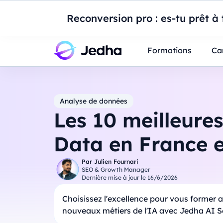
Introduction à Po
Reconversion pro : es-tu prêt à t
Professionnels
Étudiants
Parents
E
Formations
Ca
Analyse de données
Les 10 meilleures
Data en France 
Par
Julien Fournari
SEO & Growth Manager
Dernière mise à jour le
16/6/2026
Choisissez l'excellence pour vous former 
nouveaux métiers de l'IA avec Jedha AI 