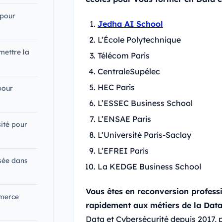
 pour
Jedha AI School
L’École Polytechnique
mettre la
Télécom Paris
CentraleSupélec
HEC Paris
pour
L’ESSEC Business School
L’ENSAE Paris
sité pour
L’Université Paris-Saclay
L’EFREI Paris
isée dans
La KEDGE Business School
Vous êtes en reconversion profess
mmerce
rapidement aux métiers de la Data
Data et Cybersécurité depuis 2017, 