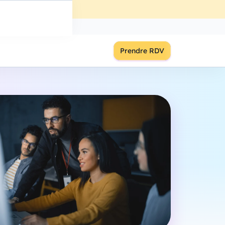
ût
à
18:00
S'inscrire
Prendre RDV