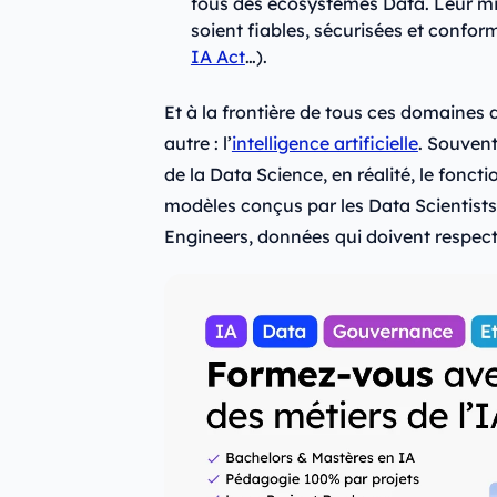
fous des écosystèmes Data. Leur miss
soient fiables, sécurisées et confo
IA Act
…).
Et à la frontière de tous ces domaines 
autre : l’
intelligence artificielle
. Souven
de la Data Science, en réalité, le fonc
modèles conçus par les Data Scientist
Engineers, données qui doivent respecte