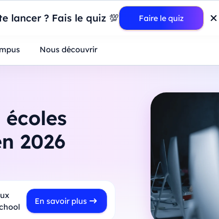
wer BI : construisez votre premier dashboard de A à Z
-
Mardi
11
Ao
e lancer ? Fais le quiz 💯
Faire le quiz
ntreprises
mpus
Nous découvrir
 écoles
en 2026
aux
En savoir plus
School