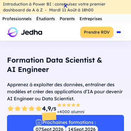
Introduction à Power BI : construisez votre premier
dashboard de A à Z
-
Mardi
11
Août
à
18h00
Professionnels
Étudiants
Parents
Entreprises
Prendre RDV
Formation Data Scientist &
AI Engineer
Apprenez à exploiter des données, entraîner des
modèles et créer des applications d’IA pour devenir
AI Engineer ou Data Scientist.
4,9
/5
+4000 alumni
Prochaines formations :
07
Sept.
2026
14
Sept.
2026