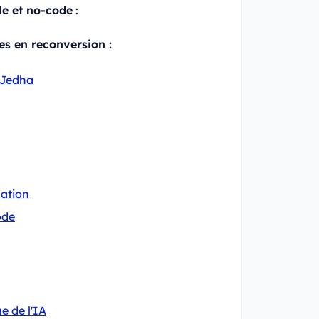
lle et no-code
:
es en reconversion :
 Jedha
ation
ode
e de l'IA