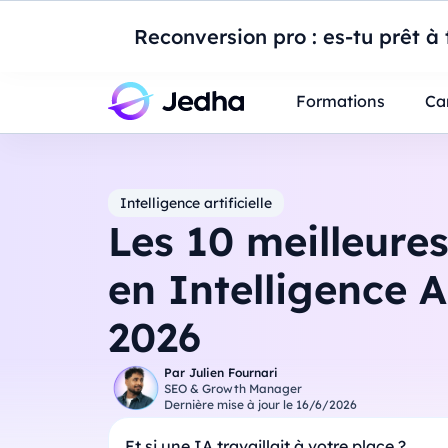
Introduction à Po
Reconversion pro : es-tu prêt à t
Professionnels
Étudiants
Parents
E
Formations
Ca
Intelligence artificielle
Les 10 meilleure
en Intelligence Ar
2026
Par
Julien Fournari
SEO & Growth Manager
Dernière mise à jour le
16/6/2026
Et si une IA travaillait à votre place ?