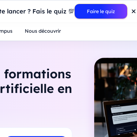
wer BI : construisez votre premier dashboard de A à Z
-
Mardi
11
Ao
e lancer ? Fais le quiz 💯
Faire le quiz
ntreprises
mpus
Nous découvrir
s formations
tificielle en