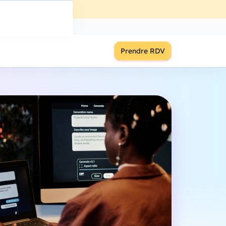
ût
à
18:00
S'inscrire
Prendre RDV