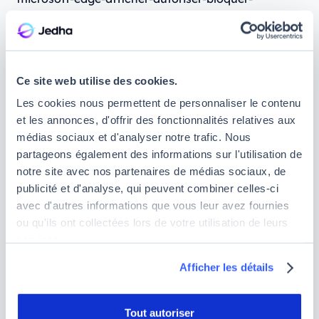
supprimer-et-utiliser-168dab11-0753-043d-7c16-
ede5947fc64d
Mozilla Firefox :
https://support.mozilla.org/fr/kb/protection-
Ce site web utilise des cookies.
renforcee-contre-pistage-firefox-ordinateur
Les cookies nous permettent de personnaliser le contenu
et les annonces, d'offrir des fonctionnalités relatives aux
Safari : https://www.apple.com/fr/privacy/use-of-
médias sociaux et d'analyser notre trafic. Nous
cookies/
partageons également des informations sur l'utilisation de
notre site avec nos partenaires de médias sociaux, de
À noter que la désactivation des cookies peut
publicité et d'analyse, qui peuvent combiner celles-ci
réduire ou empêcher l’accessibilité à tout ou partie
avec d'autres informations que vous leur avez fournies
de certaines fonctions.Vous pourrez notamment lire
ou qu'ils ont collectées lors de votre utilisation de leurs
les conditions d’obtention de vos cookies via
services.
Jedha.co sur le bandeau de notre partenaire
Axeptio. En ce qui concerne les emails
Afficher les détails
promotionnels vous pouvez à tout moment vous
désinscrire de la liste de distribution en cliquant sur
Tout autoriser
le lien de désinscription fourni dans chacune de nos