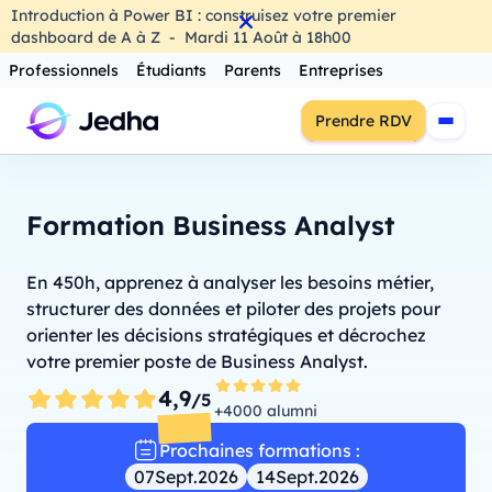
Introduction à Power BI : construisez votre premier
dashboard de A à Z
-
Mardi
11
Août
à
18h00
Professionnels
Étudiants
Parents
Entreprises
Prendre RDV
Formation Business Analyst
En 450h, apprenez à analyser les besoins métier,
structurer des données et piloter des projets pour
orienter les décisions stratégiques et décrochez
votre premier poste de Business Analyst.
4,9
/5
+4000 alumni
Prochaines formations :
07
Sept.
2026
14
Sept.
2026