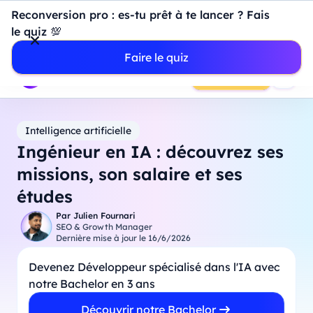
Introduction à Power BI : construisez votre premier
Reconversion pro : es-tu prêt à te lancer ? Fais
dashboard de A à Z
-
Mardi
11
Août
à
18h00
le quiz 💯
Professionnels
Étudiants
Parents
Entreprises
Faire le quiz
Prendre RDV
Intelligence artificielle
Ingénieur en IA : découvrez ses
missions, son salaire et ses
études
Par
Julien Fournari
SEO & Growth Manager
Dernière mise à jour le
16/6/2026
Devenez Développeur spécialisé dans l'IA avec
notre Bachelor en 3 ans
Découvrir notre Bachelor