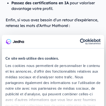
Passez des certifications en IA
pour valoriser
davantage votre profil.
Enfin, si vous avez besoin d’un retour d’expérience,
retenez les mots d’Arthur Mathorel :
« Durant mon parcours, ce qui m’a le plus aidé, ce
sont les projets personnels dans lesquels je me suis
Ce site web utilise des cookies.
lancé. On apprend réellement par la pratique, en
Les cookies nous permettent de personnaliser le contenu
codant et en mettant les mains dans le cambouis
et les annonces, d'offrir des fonctionnalités relatives aux
pour comprendre et progresser. De plus, les
médias sociaux et d'analyser notre trafic. Nous
certifications en ligne m’ont permis de monter en
partageons également des informations sur l'utilisation de
compétences et en autonomie. »
notre site avec nos partenaires de médias sociaux, de
publicité et d'analyse, qui peuvent combiner celles-ci
avec d'autres informations que vous leur avez fournies
ou qu'ils ont collectées lors de votre utilisation de leurs