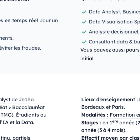
Data Analyst, Busine
s en temps réel
pour un
Data Visualisation Sp
Analyste décisionnel,
ments.
Consultant data & bus
viter les fraudes.
Vous pouvez aussi pours
initial.
lyst de Jedha.
Lieux d’enseignement :
Bordeaux et Paris.
éat > Baccalauréat
STMG). Étudiants ou
Modalités :
Formation en
ère
’IA et la Data.
Stages :
en 1
année (2
année (3 à 4 mois).
inu, partiels
Effectif moyen par clas