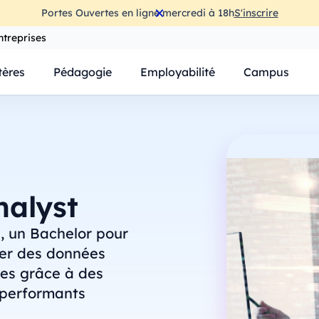
Portes Ouvertes en ligne mercredi à 18h
S'inscrire
ntreprises
ères
Pédagogie
Employabilité
Campus
nalyst
s, un Bachelor pour
mer des données
ues grâce à des
 performants