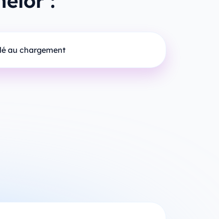
elor :
ilé au chargement