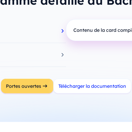
amme détaillé du Bach
Contenu de la card comp
Portes ouvertes
Télécharger la documentation