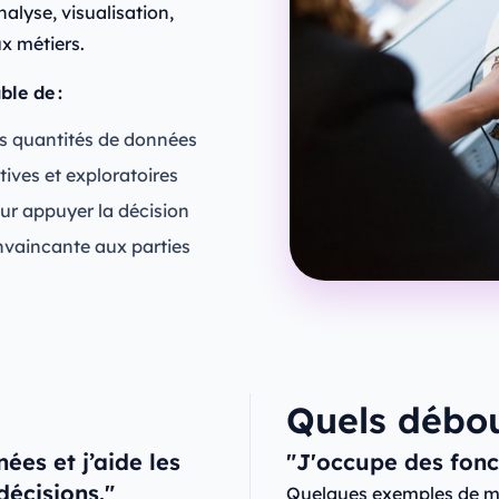
nalyse, visualisation,
x métiers.
ble de :
des quantités de données
tives et exploratoires
ur appuyer la décision
vaincante aux parties
Quels débo
ées et j’aide les
"J'occupe des fonct
décisions."
Quelques exemples de mé