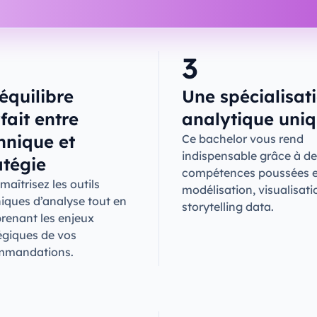
3
équilibre
Une spécialisat
fait entre
analytique uni
hnique et
Ce bachelor vous rend
indispensable grâce à de
atégie
compétences poussées 
maîtrisez les outils
modélisation, visualisati
iques d’analyse tout en
storytelling data.
enant les enjeux
égiques de vos
mmandations.