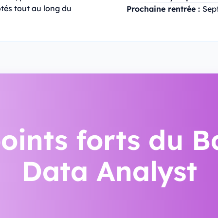
otés tout au long du
Prochaine rentrée :
Sep
points forts du B
Data Analyst