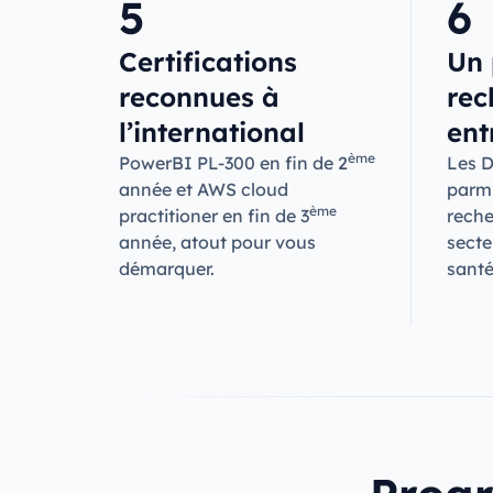
5
6
Certifications
Un 
reconnues à
rec
l’international
ent
ème
PowerBI PL-300 en fin de 2
Les D
année et AWS cloud
parmi
ème
practitioner en fin de 3
reche
année, atout pour vous
secte
démarquer.
santé