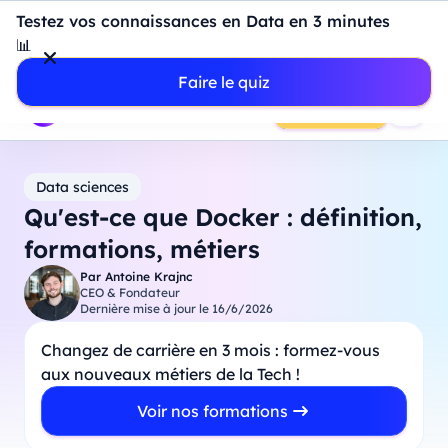
Introduction à Power BI : construisez votre premier
Testez vos connaissances en Data en 3 minutes
dashboard de A à Z
-
Mardi
11
Août
à
18h00
📊
Professionnels
Étudiants
Parents
Entreprises
Faire le quiz
Prendre RDV
Data sciences
Qu'est-ce que Docker : définition,
formations, métiers
Par
Antoine Krajnc
CEO & Fondateur
Dernière mise à jour le
16/6/2026
Changez de carrière en 3 mois : formez-vous
aux nouveaux métiers de la Tech !
Voir nos formations