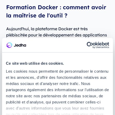
Formation Docker : comment avoir
la maîtrise de l'outil ?
Aujourd'hui, la plateforme Docker est très
plébiscitée pour le développement des applications
et logiciels. Il est donc important pour les
personnes qui aspirent à ce métier de savoir utiliser
cet outil de conteneurisation qui procure des
avantages intéressants. Les compétences et
Ce site web utilise des cookies.
connaissances nécessaires à acquérir pour
Les cookies nous permettent de personnaliser le contenu
maîtriser Docker sont enseignées ou transmises au
et les annonces, d'offrir des fonctionnalités relatives aux
cours des
formations de Data Engineer
.
médias sociaux et d'analyser notre trafic. Nous
Quel que soit le niveau initial de l'apprenant, la
partageons également des informations sur l'utilisation de
formation docker
permet de maîtriser l'utilisation du
notre site avec nos partenaires de médias sociaux, de
logiciel en un temps raisonnable. Au terme de
publicité et d'analyse, qui peuvent combiner celles-ci
l'apprentissage, le titulaire de la certification en
avec d'autres informations que vous leur avez fournies
Data Engineer dispose du savoir-faire requis pour
ou qu'ils ont collectées lors de votre utilisation de leurs