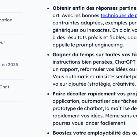
Obtenir enfin des réponses pertine
art. Avec les bonnes
techniques de 
mation
contraintes adaptées, exemples pert
génériques ou inexactes. En clair, v
à des résultats précis et fiables, ad
our
appelle le prompt engineeirng.
Gagner du temps sur toutes vos tâc
instructions bien pensées, ChatGPT v
r en 2025
un rapport, reformuler vos idées o
Vous automatisez ainsi l’essentiel p
valeur ajoutée (stratégie, créativité,
 Chat
Faire décoller rapidement vos proj
application, automatiser des tâches 
prototype de chatbot, la maîtrise d
rapidement vos idées. Même sans c
pourrez vous lancer facilement.
Boostez votre employabilité dès au