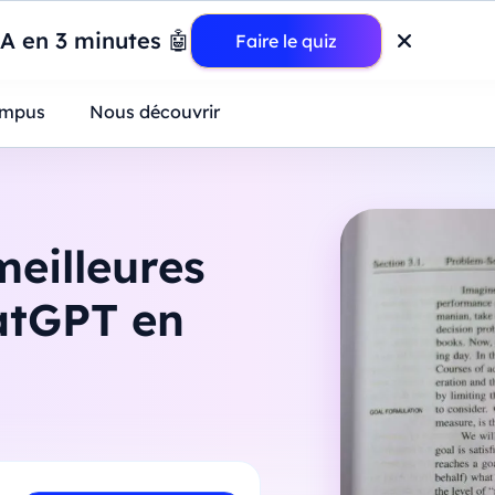
wer BI : construisez votre premier dashboard de A à Z
-
Mardi
11
Ao
IA en 3 minutes 🤖
Faire le quiz
ntreprises
mpus
Nous découvrir
eilleures
atGPT en