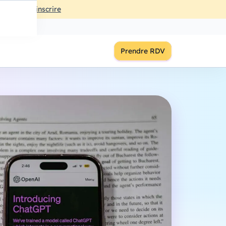
ût
à
18:00
S'inscrire
Prendre RDV