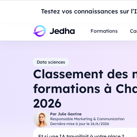
Introduction à Po
Testez vos connaissances sur l’
Professionnels
Étudiants
Parents
E
Formations
Ca
Data sciences
Classement des m
formations à Ch
2026
Par
Julie Gastine
Responsable Marketing & Communication
Dernière mise à jour le
16/6/2026
Et si une IA travaillait à votre place ?