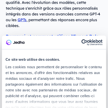
qualifié. Avec l'évolution des modèles, cette
technique s'enrichit grâce aux rôles personnalisés
intégrés dans des versions avancées comme GPT-4
ou les
GPTs
, permettant des réponses encore plus
ciblées.
Pourquoi et comment utiliser l'Expert Role-
Playing ?
Cette technique permet de recevoir des réponses
Ce site web utilise des cookies.
détaillées et spécialisées qui sont adaptées à des
besoins spécifiques, tels que la rédaction d'articles,
Les cookies nous permettent de personnaliser le contenu
la planification stratégique ou l'analyse de données.
et les annonces, d'offrir des fonctionnalités relatives aux
Elle est particulièrement utile pour obtenir des
médias sociaux et d'analyser notre trafic. Nous
résultats proches d’une expertise humaine.
partageons également des informations sur l'utilisation de
notre site avec nos partenaires de médias sociaux, de
Exemple de Prompt :
publicité et d'analyse, qui peuvent combiner celles-ci
Vous êtes un rédacteur SEO expérimenté. Rédigez
avec d'autres informations que vous leur avez fournies
un article de blog de 500 mots sur l'importance du
ou qu'ils ont collectées lors de votre utilisation de leurs