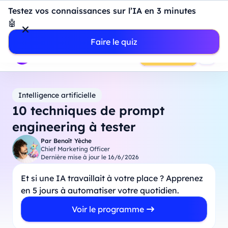
Introduction à Power BI : construisez votre premier
Testez vos connaissances sur l’IA en 3 minutes
dashboard de A à Z
-
Mardi
11
Août
à
18h00
🤖
Professionnels
Étudiants
Parents
Entreprises
Faire le quiz
Prendre RDV
Intelligence artificielle
10 techniques de prompt
engineering à tester
Par
Benoît Yèche
Chief Marketing Officer
Dernière mise à jour le
16/6/2026
Et si une IA travaillait à votre place ? Apprenez
en 5 jours à automatiser votre quotidien.
Voir le programme