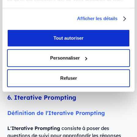
contenu optimisé pour les moteurs de recherche, en
services.
utilisant les meilleures pratiques SEO actuelles.
Afficher les détails
Tout autoriser
Personnaliser
Refuser
6. Iterative Prompting
Définition de l'Iterative Prompting
L'Iterative Prompting
consiste à poser des
questions de suivi pour approfondir les réponses