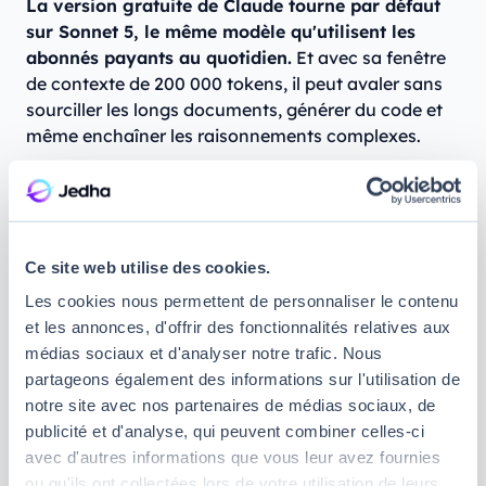
La version gratuite de Claude tourne par défaut
sur Sonnet 5, le même modèle qu'utilisent les
abonnés payants au quotidien.
Et avec sa fenêtre
de contexte de 200 000 tokens, il peut avaler sans
sourciller les longs documents, générer du code et
même enchaîner les raisonnements complexes.
Principale différence avec
ChatGPT gratuit
, qui
vous permet d’envoyer 10 messages à GPT-5.5
Instant avant de basculer automatiquement sur un
modèle allégé, avec Claude, vous ne souffrirez pas
Ce site web utilise des cookies.
de rétrogradation en cours de route.
Du premier au
Les cookies nous permettent de personnaliser le contenu
dernier message, vous continuerez à utiliser
et les annonces, d'offrir des fonctionnalités relatives aux
Sonnet 5 jusqu’à ce que votre limite d’utilisation
médias sociaux et d'analyser notre trafic. Nous
soit atteinte.
partageons également des informations sur l'utilisation de
notre site avec nos partenaires de médias sociaux, de
Bon à savoir : pour des tâches plus simples, vous
publicité et d'analyse, qui peuvent combiner celles-ci
pourrez opter pour Haiku 4.5, moins gourmand en
avec d'autres informations que vous leur avez fournies
tokens ; néanmoins, en version gratuite vous ne
ou qu'ils ont collectées lors de votre utilisation de leurs