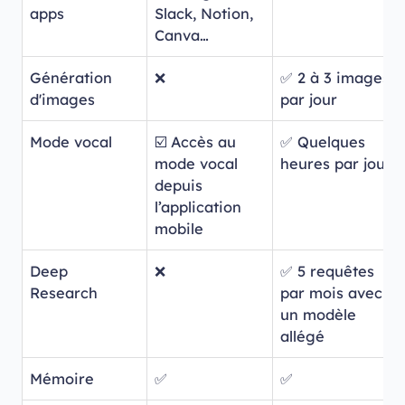
apps
Slack, Notion,
Canva…
Génération
❌
✅ 2 à 3 images
d'images
par jour
Mode vocal
☑️ Accès au
✅ Quelques
mode vocal
heures par jour
depuis
l’application
mobile
Deep
❌
✅ 5 requêtes
Research
par mois avec
un modèle
allégé
Mémoire
✅
✅