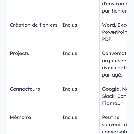
d’environ 30
par fichier.
Création de fichiers
Inclus
Word, Excel,
PowerPoint,
PDF.
Projects
Inclus
Conversation
organisées
avec context
partagé.
Connecteurs
Inclus
Google, Noti
Slack, Canva,
Figma…
Mémoire
Inclus
Peut se
souvenir de 
conversation