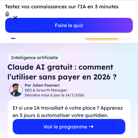
Introduction à Power BI : construisez votre premier
Testez vos connaissances sur l’IA en 3 minutes
dashboard de A à Z
-
Mardi
11
Août
à
18h00
🤖
Professionnels
Étudiants
Parents
Entreprises
Faire le quiz
Prendre RDV
Intelligence artificielle
Claude AI gratuit : comment
l’utiliser sans payer en 2026 ?
Par
Julien Fournari
SEO & Growth Manager
Dernière mise à jour le
14/7/2026
Et si une IA travaillait à votre place ? Apprenez
en 5 jours à automatiser votre quotidien.
Voir le programme