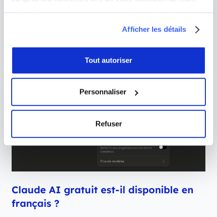
pourrez tester
Claude Opus 4.8
qui est réservé aux
services.
abonnés Anthropic.
Afficher les détails
Tout autoriser
Personnaliser
Refuser
Claude AI gratuit est-il disponible en
français ?