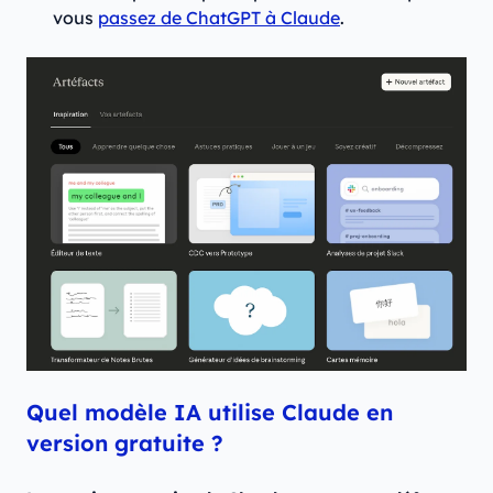
vous
passez de ChatGPT à Claude
.
Quel modèle IA utilise Claude en
version gratuite ?