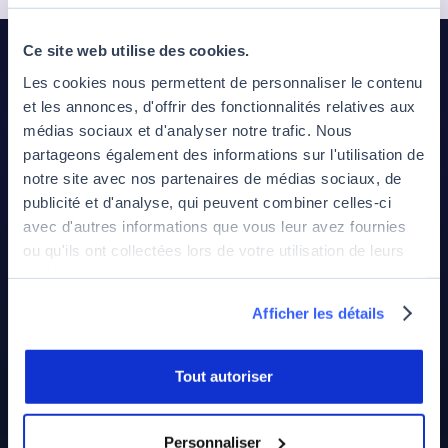
Télécharger le programme
Ce site web utilise des cookies.
Les cookies nous permettent de personnaliser le contenu
et les annonces, d'offrir des fonctionnalités relatives aux
médias sociaux et d'analyser notre trafic. Nous
partageons également des informations sur l'utilisation de
notre site avec nos partenaires de médias sociaux, de
publicité et d'analyse, qui peuvent combiner celles-ci
avec d'autres informations que vous leur avez fournies
Campus principal
ou qu'ils ont collectées lors de votre utilisation de leurs
116 Rue du Faubourg Saint-Martin
services.
75010 Paris
+33 7 57 91 61 01
Afficher les détails
admissions@jedha.co
Une question ?
Tout autoriser
Échangez avec notre équipe d'admissions
Prendre rendez-vous
Personnaliser