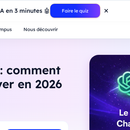
wer BI : construisez votre premier dashboard de A à Z
-
Mardi
11
Ao
IA en 3 minutes 🤖
Faire le quiz
ntreprises
mpus
Nous découvrir
 : comment
ayer en 2026