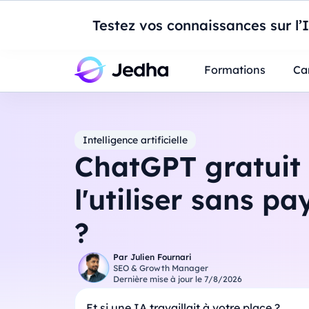
Introduction à Po
Testez vos connaissances sur l’
Professionnels
Étudiants
Parents
E
Formations
Ca
Intelligence artificielle
ChatGPT gratuit
l'utiliser sans p
?
Par
Julien Fournari
SEO & Growth Manager
Dernière mise à jour le
7/8/2026
Et si une IA travaillait à votre place ?