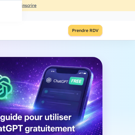
ût
à
18:00
S'inscrire
Prendre RDV