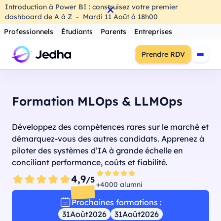
Introduction à Power BI : construisez votre premier
dashboard de A à Z
-
Mardi
11
Août
à
18h00
Professionnels
Étudiants
Parents
Entreprises
Prendre RDV
Formation MLOps & LLMOps
Développez des compétences rares sur le marché et
démarquez-vous des autres candidats. Apprenez à
piloter des systèmes d’IA à grande échelle en
conciliant performance, coûts et fiabilité.
4,9
/5
+4000 alumni
Prochaines formations :
31
Août
2026
31
Août
2026