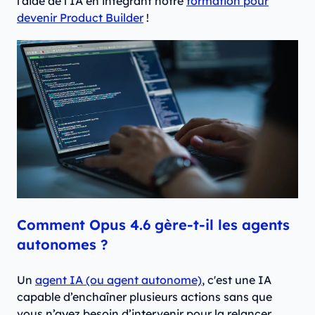
l’aide de l’IA en intégrant notre
formation pour
devenir Product Builder
!
Comment Opus 4.6 gère-t-il les agents
autonomes ?
Un
agent IA (ou agent autonome)
, c'est une IA
capable d’enchaîner plusieurs actions sans que
vous n’ayez besoin d’intervenir pour la relancer