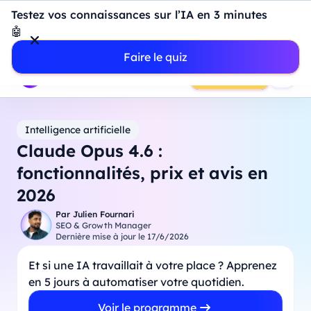
Introduction à Power BI : construisez votre premier
Testez vos connaissances sur l’IA en 3 minutes
dashboard de A à Z
-
Mardi
11
Août
à
18h00
🤖
Professionnels
Étudiants
Parents
Entreprises
Faire le quiz
Prendre RDV
Intelligence artificielle
Claude Opus 4.6 :
fonctionnalités, prix et avis en
2026
Par
Julien Fournari
SEO & Growth Manager
Dernière mise à jour le
17/6/2026
Et si une IA travaillait à votre place ? Apprenez
en 5 jours à automatiser votre quotidien.
Voir le programme