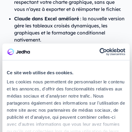
respectant votre charte graphique, sans que
vous n’ayez à exporter et à réimporter le fichier.
Claude dans Excel amélioré
: la nouvelle version
gère les tableaux croisés dynamiques, les
graphiques et le formatage conditionnel
nativement.
Sorties jusqu'à 128 000 tokens
: soit le double
d'Opus 4.5, ce qui permet de générer des
documents très longs ou des réponses très
détaillées d’un seul coup.
Ce site web utilise des cookies.
Les cookies nous permettent de personnaliser le contenu
et les annonces, d'offrir des fonctionnalités relatives aux
médias sociaux et d'analyser notre trafic. Nous
partageons également des informations sur l'utilisation de
notre site avec nos partenaires de médias sociaux, de
publicité et d'analyse, qui peuvent combiner celles-ci
avec d'autres informations que vous leur avez fournies
ou qu'ils ont collectées lors de votre utilisation de leurs