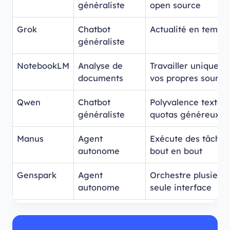
généraliste
open source
Grok
Chatbot
Actualité en temps 
généraliste
NotebookLM
Analyse de
Travailler uniqueme
documents
vos propres source
Qwen
Chatbot
Polyvalence texte
généraliste
quotas généreux
Manus
Agent
Exécute des tâche
autonome
bout en bout
Genspark
Agent
Orchestre plusieur
autonome
seule interface