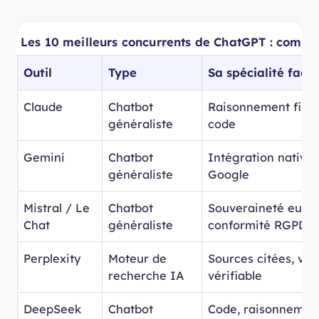
Les 10 meilleurs concurrents de ChatGPT : compar
Outil
Type
Sa spécialité fac
Claude
Chatbot
Raisonnement fin, é
généraliste
code
Gemini
Chatbot
Intégration native 
généraliste
Google
Mistral / Le
Chatbot
Souveraineté euro
Chat
généraliste
conformité RGPD
Perplexity
Moteur de
Sources citées, veil
recherche IA
vérifiable
DeepSeek
Chatbot
Code, raisonnement