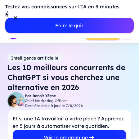
Introduction à Power BI : construisez votre premier
Testez vos connaissances sur l’IA en 3 minutes
dashboard de A à Z
-
Mardi
11
Août
à
18h00
🤖
Professionnels
Étudiants
Parents
Entreprises
Faire le quiz
Prendre RDV
Intelligence artificielle
Les 10 meilleurs concurrents de
ChatGPT si vous cherchez une
alternative en 2026
Par
Benoît Yèche
Chief Marketing Officer
Dernière mise à jour le
7/8/2026
Et si une IA travaillait à votre place ? Apprenez
en 5 jours à automatiser votre quotidien.
Voir le programme