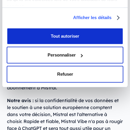
modèles IA utilisés, une liberté absente chez
services.
OpenAI.
Afficher les détails
Ce qu'il faut savoir :
Mistral Vibe est accessible sur
chat.mistral.ai, et le
plan gratuit de Mistral
est
Tout autoriser
largement suffisant pour couvrir la plupart des
besoins du quotidien. Et si vous souhaitez utiliser
cette
IA française
dans votre quotidien
Personnaliser
professionnel et profiter de fonctionnalités
avancées (recherche web et génération d’images
étendues par exemple), vous pourrez utiliser Vibe de
Refuser
façon beaucoup plus intensive en souscrivant à un
abonnement à Mistral.
Notre avis :
si la confidentialité de vos données et
le soutien à une solution européenne comptent
dans votre décision, Mistral est l'alternative à
choisir. Rapide et fiable, Mistral Vibe n'a pas à rougir
face à ChatGPT et sera tout aussi utile pour un