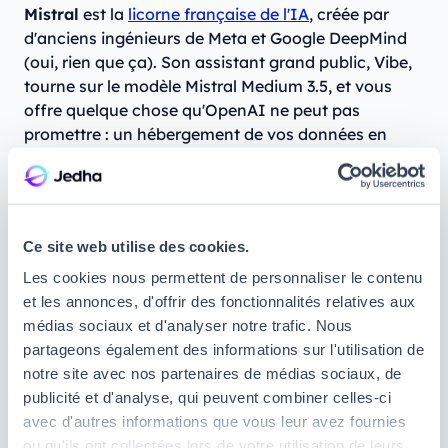
Mistral
est la
licorne française de l'IA
, créée par
d'anciens ingénieurs de Meta et Google DeepMind
(oui, rien que ça). Son assistant grand public, Vibe,
tourne sur le modèle Mistral Medium 3.5, et vous
offre quelque chose qu'OpenAI ne peut pas
promettre : un hébergement de vos données en
Europe et une vraie conformité RGPD native. En
bref, c’est l’équivalent de ChatGPT à privilégier si la
souveraineté technologique et la confidentialité
vous tiennent à cœur.
Ce site web utilise des cookies.
Sa vraie force face à ChatGPT :
la souveraineté
Les cookies nous permettent de personnaliser le contenu
européenne et la rapidité. Mistral Vibe traite en effet
et les annonces, d'offrir des fonctionnalités relatives aux
vos requêtes sur une infrastructure européenne, ce
médias sociaux et d'analyser notre trafic. Nous
qui est particulièrement rassurant pour les
partageons également des informations sur l'utilisation de
entreprises et les administrations soucieuses de la
notre site avec nos partenaires de médias sociaux, de
protection de leurs données. De plus, l'approche
publicité et d'analyse, qui peuvent combiner celles-ci
open weights de Mistral rend également possible
avec d'autres informations que vous leur avez fournies
l'auto-hébergement et la personnalisation des
ou qu'ils ont collectées lors de votre utilisation de leurs