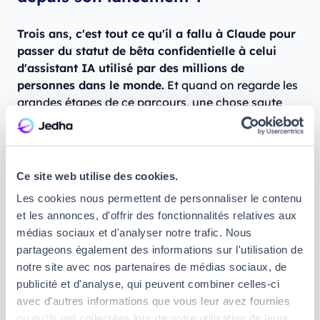
Trois ans, c'est tout ce qu'il a fallu à Claude pour
passer du statut de bêta confidentielle à celui
d'assistant IA utilisé par des millions de
personnes dans le monde.
Et quand on regarde les
grandes étapes de ce parcours, une chose saute
aux yeux : tout est allé de plus en plus vite :
Mars 2023 : le lancement.
Tout commence avec
une sortie plutôt discrète. Claude débarque
Ce site web utilise des cookies.
d'abord avec une version allégée baptisée
Les cookies nous permettent de personnaliser le contenu
« Claude Instant », accessible uniquement en
et les annonces, d'offrir des fonctionnalités relatives aux
bêta fermée via des outils tiers, avant que
médias sociaux et d'analyser notre trafic. Nous
claude.ai n'ouvre enfin ses portes au grand
partageons également des informations sur l'utilisation de
public. Claude 2 suit quelques mois plus tard, et
notre site avec nos partenaires de médias sociaux, de
pose les bases de ce qui va devenir une vraie
publicité et d'analyse, qui peuvent combiner celles-ci
famille de produits.
avec d'autres informations que vous leur avez fournies
2024 : le vrai tournant avec Claude 3 et ses
ou qu'ils ont collectées lors de votre utilisation de leurs