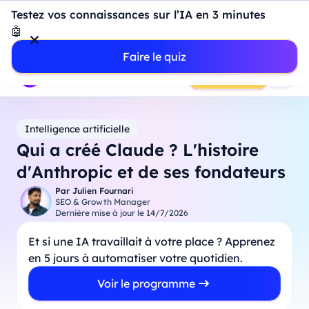
Introduction à Power BI : construisez votre premier
Testez vos connaissances sur l’IA en 3 minutes
dashboard de A à Z
-
Mardi
11
Août
à
18h00
🤖
Professionnels
Étudiants
Parents
Entreprises
Faire le quiz
Prendre RDV
Intelligence artificielle
Qui a créé Claude ? L'histoire
d'Anthropic et de ses fondateurs
Par
Julien Fournari
SEO & Growth Manager
Dernière mise à jour le
14/7/2026
Et si une IA travaillait à votre place ? Apprenez
en 5 jours à automatiser votre quotidien.
Voir le programme