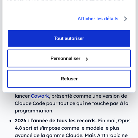
dérivés.
Anthropic introduit la famille de
services.
modèles qui structure encore son offre
Afficher les détails
aujourd’hui, avec Haiku pensé pour la rapidité,
Sonnet pour l'équilibre, et Opus pour la
puissance brute.
Tout autoriser
2025 : le tournant des agents.
Claude Code
, un
agent au départ dédié aux développeurs, est
Personnaliser
massivement adopté en entreprise, au point de
devenir l'un des principaux moteurs de
croissance d'Anthropic. Mais plus que sa cible, il
Refuser
séduit également d’autres profils (freelances,
entrepreneurs…), ce qui poussera Anthropic à
lancer
Cowork
, présenté comme une version de
Claude Code pour tout ce qui ne touche pas à la
programmation.
2026 : l’année de tous les records.
Fin mai, Opus
4.8 sort et s'impose comme le modèle le plus
avancé de la gamme Claude. Mais Anthropic ne