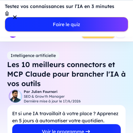
Introduction à Power BI : construisez votre premier
Testez vos connaissances sur l’IA en 3 minutes
dashboard de A à Z
-
Mardi
11
Août
à
18h00
🤖
Professionnels
Étudiants
Parents
Entreprises
Faire le quiz
Prendre RDV
Intelligence artificielle
Les 10 meilleurs connectors et
MCP Claude pour brancher l'IA à
vos outils
Par
Julien Fournari
SEO & Growth Manager
Dernière mise à jour le
17/6/2026
Et si une IA travaillait à votre place ? Apprenez
en 5 jours à automatiser votre quotidien.
Voir le programme