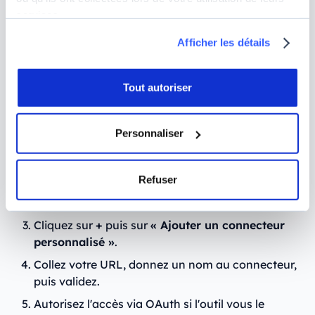
Méthode 2 : installer un MCP tiers via
services.
Claude.ai ou Desktop
Afficher les détails
Pour connecter un MCP communautaire, la
démarche est légèrement différente mais reste
Tout autoriser
accessible sans aucune compétence technique :
Récupérez l'URL du MCP server sur le site officiel
Personnaliser
de l'outil (par exemple
https://mcp.windsor.ai
pour Windsor.ai).
Refuser
Dans
la barre latérale, cliquez sur
« Personnaliser » puis sur « Connecteurs
»
Cliquez sur
+
puis sur
« Ajouter un connecteur
personnalisé »
.
Collez votre URL, donnez un nom au connecteur,
puis validez.
Autorisez l'accès via OAuth si l'outil vous le