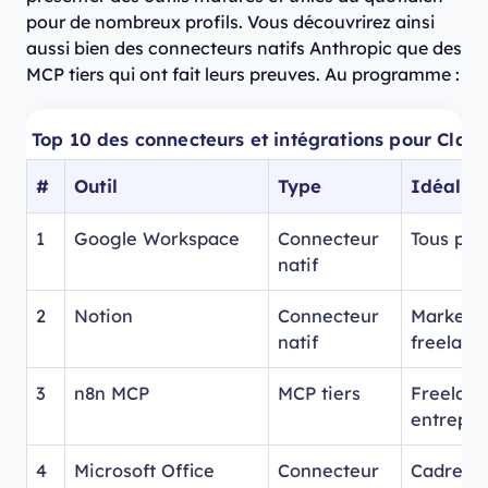
pour de nombreux profils. Vous découvrirez ainsi
aussi bien des connecteurs natifs Anthropic que des
MCP tiers qui ont fait leurs preuves. Au programme :
Top 10 des connecteurs et intégrations pour Clau
#
Outil
Type
Idéal p
1
Google Workspace
Connecteur
Tous prof
natif
2
Notion
Connecteur
Marketin
natif
freelanc
3
n8n MCP
MCP tiers
Freelanc
entrepre
4
Microsoft Office
Connecteur
Cadres e