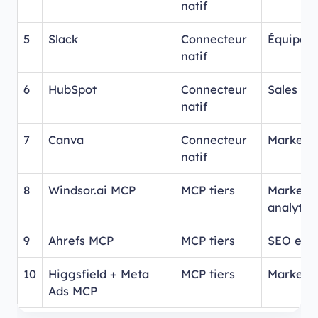
natif
5
Slack
Connecteur
Équipes
natif
6
HubSpot
Connecteur
Sales et
natif
7
Canva
Connecteur
Marketin
natif
8
Windsor.ai MCP
MCP tiers
Marketin
analytics
9
Ahrefs MCP
MCP tiers
SEO et 
10
Higgsfield + Meta
MCP tiers
Marketin
Ads MCP