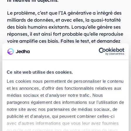
ni neutres ni objectifs
.
Le problème, c’est que l’IA générative a intégré des
milliards de données, et avec elles, la quasi-totalité
des biais humains existants. Lorsqu’elle génère ses
réponses, il est ainsi fort probable qu’elle reproduise
voire amplifie ces biais. Faites le test, et demandez
à un
générateur d’image par IA
de vous générer
une photo de PDG. Dans 90 % des cas (voire plus),
vous obtiendrez l’image d’un homme blanc en
costume d’environ 50 ans.
Ce site web utilise des cookies.
Les cookies nous permettent de personnaliser le contenu
Certes, les créateurs d’IA peuvent tenter de mettre
et les annonces, d'offrir des fonctionnalités relatives aux
en place des filtres et des garde-fous, mais gardez à
médias sociaux et d'analyser notre trafic. Nous
l’esprit qu’aucun modèle d’intelligence artificielle
partageons également des informations sur l'utilisation de
générative n’est neutre à 100 %, et qu’il reflète avant
notre site avec nos partenaires de médias sociaux, de
tout les valeurs des données sur lesquelles il a été
publicité et d'analyse, qui peuvent combiner celles-ci
entraîné.
avec d'autres informations que vous leur avez fournies
ou qu'ils ont collectées lors de votre utilisation de leurs