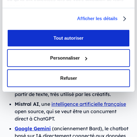
Quelles sont les IA génératives les
services.
plus utilisées ?
Afficher les détails
Parmi les intelligences artificielles génératives les
Tout autoriser
plus connues et les plus utilisées, vous trouverez :
ChatGPT d’OpenAI
, un assistant
Personnaliser
conversationnel très utilisé pour générer du
texte, mais qui peut également
générer du code
ou des images.
Refuser
Midjourney
, un générateur d’images par IA à
partir de texte, très utilisé par les créatifs.
Mistral AI
, une
intelligence artificielle française
open source, qui se veut être un concurrent
direct à ChatGPT.
Google Gemini
(anciennement Bard), le chatbot
basé sur IA directement connecté aux données