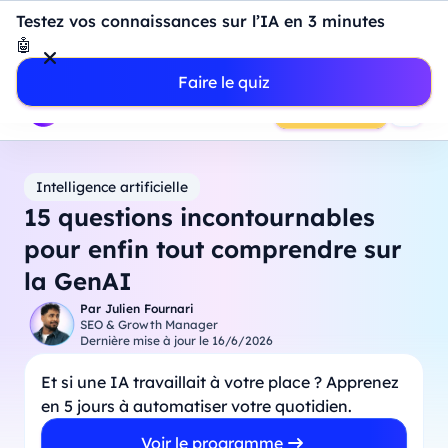
Introduction à Power BI : construisez votre premier
Testez vos connaissances sur l’IA en 3 minutes
dashboard de A à Z
-
Mardi
11
Août
à
18h00
🤖
Professionnels
Étudiants
Parents
Entreprises
Faire le quiz
Prendre RDV
Intelligence artificielle
15 questions incontournables
pour enfin tout comprendre sur
la GenAI
Par
Julien Fournari
SEO & Growth Manager
Dernière mise à jour le
16/6/2026
Et si une IA travaillait à votre place ? Apprenez
en 5 jours à automatiser votre quotidien.
Voir le programme