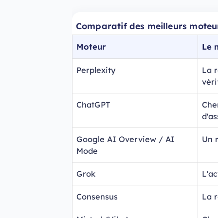
Comparatif des meilleurs moteu
Moteur
Le 
Perplexity
La 
véri
ChatGPT
Che
d'as
Google AI Overview / AI
Un 
Mode
Grok
L'ac
Consensus
La r