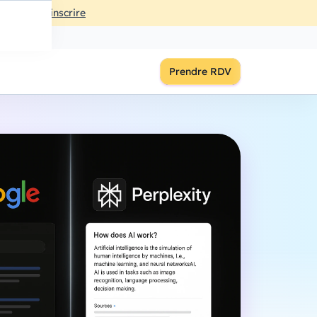
ût
à
18:00
S'inscrire
Prendre RDV