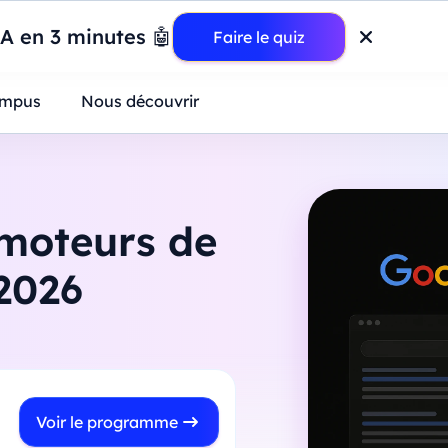
wer BI : construisez votre premier dashboard de A à Z
-
Mardi
11
Ao
IA en 3 minutes 🤖
Faire le quiz
ntreprises
mpus
Nous découvrir
 moteurs de
2026
Voir le programme