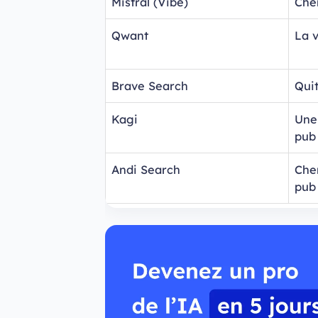
Mistral (Vibe)
Che
Qwant
La v
Brave Search
Qui
Kagi
Une
pub
Andi Search
Che
pub