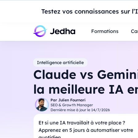
Introduction à Po
Testez vos connaissances sur l’
Professionnels
Étudiants
Parents
E
Formations
Ca
Intelligence artificielle
Claude vs Gemini 
la meilleure IA e
Par
Julien Fournari
SEO & Growth Manager
Dernière mise à jour le
14/7/2026
Et si une IA travaillait à votre place ?
Apprenez en 5 jours à automatiser votre
quotidien.