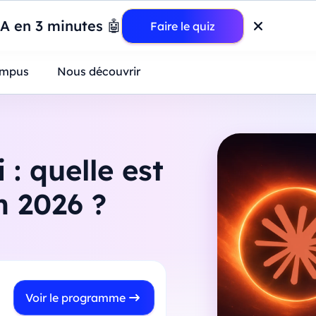
wer BI : construisez votre premier dashboard de A à Z
-
Mardi
11
Ao
IA en 3 minutes 🤖
Faire le quiz
ntreprises
mpus
Nous découvrir
: quelle est
n 2026 ?
Voir le programme