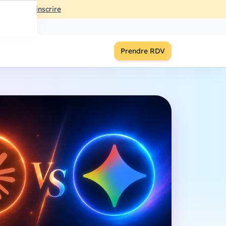
ût
à
18:00
S'inscrire
Prendre RDV