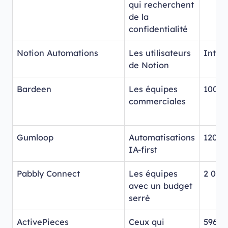
qui recherchent
de la
confidentialité
Notion Automations
Les utilisateurs
Intég
de Notion
Bardeen
Les équipes
100+
commerciales
Gumloop
Automatisations
120+
IA-first
Pabbly Connect
Les équipes
2 000
avec un budget
serré
ActivePieces
Ceux qui
596