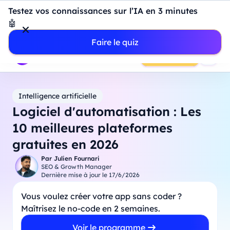
Introduction à Power BI : construisez votre premier
Testez vos connaissances sur l’IA en 3 minutes
dashboard de A à Z
-
Mardi
11
Août
à
18h00
🤖
Professionnels
Étudiants
Parents
Entreprises
Faire le quiz
Prendre RDV
Intelligence artificielle
Logiciel d'automatisation : Les
10 meilleures plateformes
gratuites en 2026
Par
Julien Fournari
SEO & Growth Manager
Dernière mise à jour le
17/6/2026
Vous voulez créer votre app sans coder ?
Maîtrisez le no-code en 2 semaines.
Voir le programme