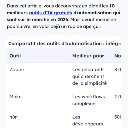
Dans cet article, vous découvrirez en détail les
10
meilleurs
outils d’IA gratuits
d’automatisation qui
sont sur le marché en 2026
. Mais avant même de
poursuivre, en voici déjà un rapide aperçu :
Comparatif des outils d’automatisation : intégratio
Outil
Meilleur pour
Nombr
Zapier
Les débutants
8 000
qui cherchent
de la simplicité
Make
Les workflows
2 000
complexes
n8n
Les
500+
développeurs