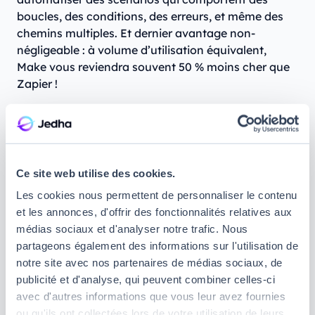
boucles, des conditions, des erreurs, et même des
chemins multiples. Et dernier avantage non-
négligeable : à volume d’utilisation équivalent,
Make vous reviendra souvent 50 % moins cher que
Zapier !
Que pouvez-vous faire avec Zapier ?
Créer un scénario qui traite différemment les
leads selon leur provenance (par exemple,
Ce site web utilise des cookies.
depuis Facebook, LinkedIn ou votre site web).
Les cookies nous permettent de personnaliser le contenu
Automatiser votre processus de facturation et
et les annonces, d'offrir des fonctionnalités relatives aux
intégrer un système de gestion des erreurs en
médias sociaux et d'analyser notre trafic. Nous
cas d’échec des paiements.
partageons également des informations sur l'utilisation de
Synchroniser vos bases de données en temps
notre site avec nos partenaires de médias sociaux, de
réel et automatiser la transformation de vos
publicité et d'analyse, qui peuvent combiner celles-ci
données.
avec d'autres informations que vous leur avez fournies
ou qu'ils ont collectées lors de votre utilisation de leurs