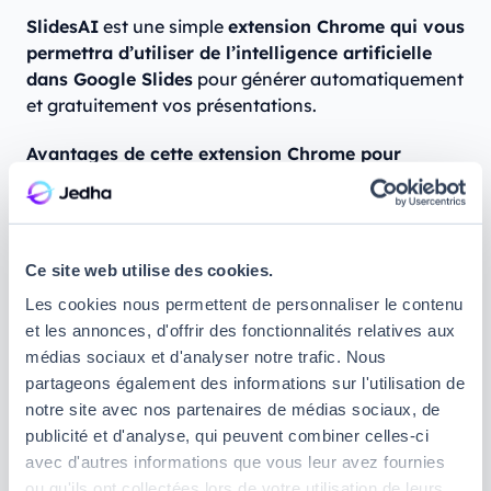
SlidesAI
est une simple
extension Chrome qui vous
permettra d’utiliser de l’intelligence artificielle
dans Google Slides
pour générer automatiquement
et gratuitement vos présentations.
Avantages de cette extension Chrome pour
générer des diaporamas grâce à l’IA :
Vous vous contentez d’expliquer votre sujet,
brièvement ou en détail.
Ce site web utilise des cookies.
Vous choisissez le type de présentation, son
Les cookies nous permettent de personnaliser le contenu
public, son ton et sa langue, et l’IA se charge de
et les annonces, d'offrir des fonctionnalités relatives aux
générer le texte correspondant.
médias sociaux et d'analyser notre trafic. Nous
Vous pouvez préciser la durée approximative de
partageons également des informations sur l'utilisation de
votre exposé pour que l’IA génère une
notre site avec nos partenaires de médias sociaux, de
présentation de la bonne longueur.
publicité et d'analyse, qui peuvent combiner celles-ci
avec d'autres informations que vous leur avez fournies
Vous pourrez personnaliser votre diaporama très
ou qu'ils ont collectées lors de votre utilisation de leurs