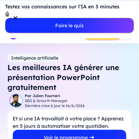
Introduction à Power BI : construisez votre premier
Testez vos connaissances sur l’IA en 3 minutes
dashboard de A à Z
-
Mardi
11
Août
à
18h00
🤖
Professionnels
Étudiants
Parents
Entreprises
Faire le quiz
Prendre RDV
Intelligence artificielle
Les meilleures IA générer une
présentation PowerPoint
gratuitement
Par
Julien Fournari
SEO & Growth Manager
Dernière mise à jour le
16/6/2026
Et si une IA travaillait à votre place ? Apprenez
en 5 jours à automatiser votre quotidien.
Voir le programme