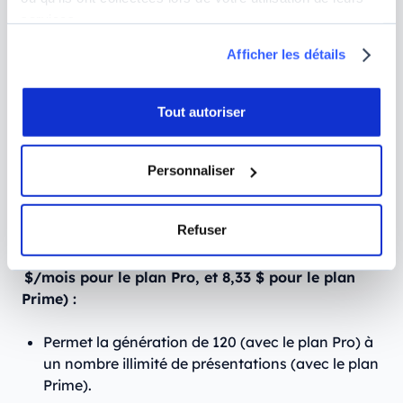
facilement grâce à l’éditeur intégré de Google.
services.
Fonctionne directement depuis Google Slides, ce
qui facilite la collaboration pour les travaux de
Afficher les détails
groupe.
Tout autoriser
Fonctionnalités du plan gratuit :
Permet la création de 12 présentations par an
Personnaliser
Vous pourrez générer vos présentations à partir
de votre sujet et/ou d’un plan sommaire
Refuser
Fonctionnalités des plans Premium (à partir de 5
$/mois pour le plan Pro, et 8,33 $ pour le plan
Prime) :
Permet la génération de 120 (avec le plan Pro) à
un nombre illimité de présentations (avec le plan
Prime).