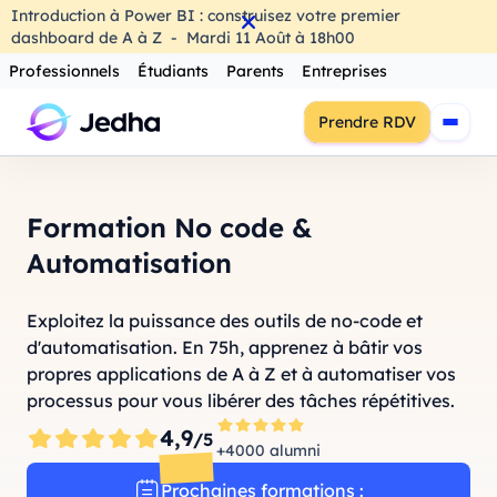
Introduction à Power BI : construisez votre premier
dashboard de A à Z
-
Mardi
11
Août
à
18h00
Professionnels
Étudiants
Parents
Entreprises
Prendre RDV
Formation No code &
Automatisation
Exploitez la puissance des outils de no-code et
d'automatisation. En 75h, apprenez à bâtir vos
propres applications de A à Z et à automatiser vos
processus pour vous libérer des tâches répétitives.
4,9
/5
+4000 alumni
Prochaines formations :