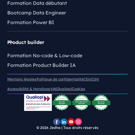
Formation Data débutant
Bootcamp Data Engineer
Formation Power BI
Product builder
Formation No-code & Low-code
Formation Product Builder IA
Mentions légales
Politique de confidentialité
CGU
CGV
Accessibilité & Handicap
VAE
Qualiopi
Cookies
© 2026
Jedha | Tous droits réservés
Page
Page
Chaîne
Pofil