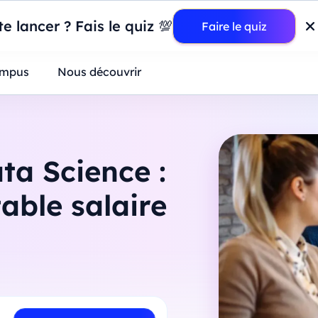
wer BI : construisez votre premier dashboard de A à Z
-
Mardi
11
Ao
e lancer ? Fais le quiz 💯
Faire le quiz
ntreprises
mpus
Nous découvrir
ta Science :
table salaire