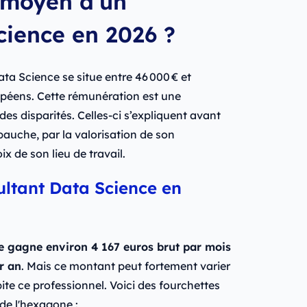
e moyen d’un
cience en 2026 ?
ta Science se situe entre 46 000 € et
opéens. Cette rémunération est une
es disparités. Celles-ci s’expliquent avant
embauche, par la valorisation de son
x de son lieu de travail.
ltant Data Science en
e gagne environ 4 167 euros brut par mois
r an
. Mais ce montant peut fortement varier
abite ce professionnel. Voici des fourchettes
 de l'hexagone :