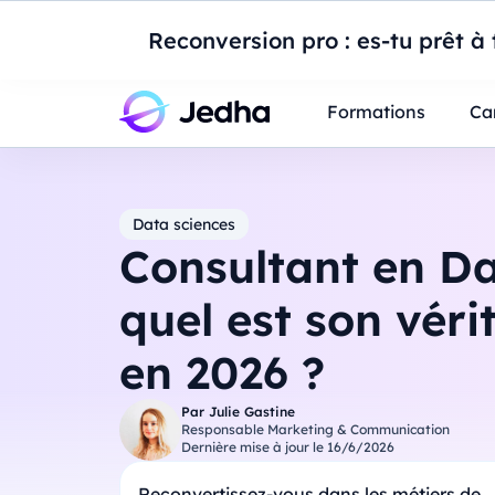
Introduction à Po
Reconversion pro : es-tu prêt à t
Professionnels
Étudiants
Parents
E
Formations
Ca
Data sciences
Consultant en Da
quel est son véri
en 2026 ?
Par
Julie Gastine
Responsable Marketing & Communication
Dernière mise à jour le
16/6/2026
Reconvertissez-vous dans les métiers de