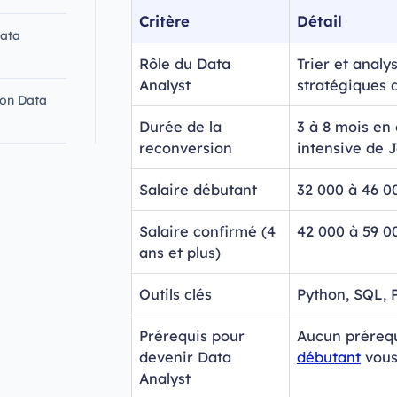
Critère
Détail
Data
Rôle du Data
Trier et analy
Analyst
stratégiques d
ion Data
Durée de la
3 à 8 mois en
reconversion
intensive de 
Salaire débutant
32 000 à 46 0
Salaire confirmé (4
42 000 à 59 0
ans et plus)
Outils clés
Python, SQL, 
Prérequis pour
Aucun prérequ
devenir Data
débutant
vous 
Analyst