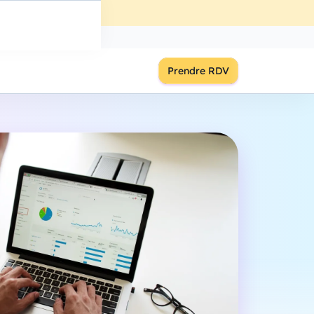
ût
à
18:00
S'inscrire
Prendre RDV