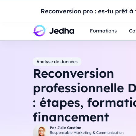
Introduction à Po
Reconversion pro : es-tu prêt à t
Professionnels
Étudiants
Parents
E
Formations
Ca
Analyse de données
Reconversion
professionnelle 
: étapes, formati
financement
Par
Julie Gastine
Responsable Marketing & Communication