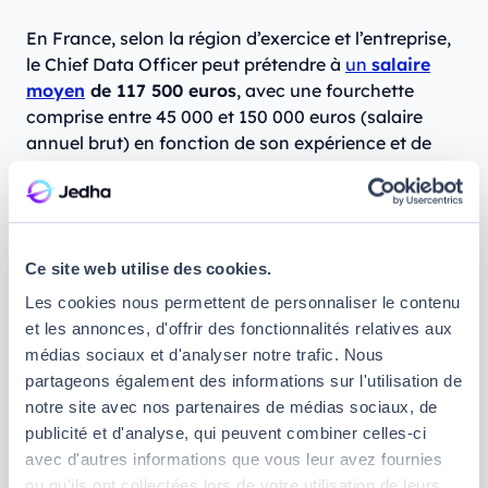
En France, selon la région d’exercice et l’entreprise,
le Chief Data Officer peut prétendre à
un
salaire
moyen
de 117 500 euros
, avec une fourchette
comprise entre 45 000 et 150 000 euros (salaire
annuel brut) en fonction de son expérience et de
ses compétences.
Salaire moyen d’un Chief Data Officer
Années
Salaire annuel
Salaire
Ce site web utilise des cookies.
d’Expérience
brut
mensuel brut
Les cookies nous permettent de personnaliser le contenu
Jeune diplômé
45 000 à 72
3 750 à 6 000
et les annonces, d'offrir des fonctionnalités relatives aux
(0-2 ans)
000 euros
euros
médias sociaux et d'analyser notre trafic. Nous
56 000 à 85 000
3 300 à 4 100
partageons également des informations sur l'utilisation de
Junior (2-4 ans)
euros
euros
notre site avec nos partenaires de médias sociaux, de
publicité et d'analyse, qui peuvent combiner celles-ci
Confirmé (5-9
70 000 à 97
5 800 à 8 000
avec d'autres informations que vous leur avez fournies
ans)
000 euros
euros
ou qu'ils ont collectées lors de votre utilisation de leurs