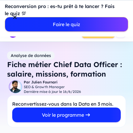
Introduction à Power BI : construisez votre premier
Reconversion pro : es-tu prêt à te lancer ? Fais
dashboard de A à Z
-
Mardi
11
Août
à
18h00
le quiz 💯
Professionnels
Étudiants
Parents
Entreprises
Faire le quiz
Prendre RDV
Analyse de données
Fiche métier Chief Data Officer :
salaire, missions, formation
Par
Julien Fournari
SEO & Growth Manager
Dernière mise à jour le
16/6/2026
Reconvertissez-vous dans la Data en 3 mois.
Voir le programme