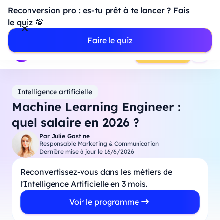
Introduction à Power BI : construisez votre premier
Reconversion pro : es-tu prêt à te lancer ? Fais
dashboard de A à Z
-
Mardi
11
Août
à
18h00
le quiz 💯
Professionnels
Étudiants
Parents
Entreprises
Faire le quiz
Prendre RDV
Intelligence artificielle
Machine Learning Engineer :
quel salaire en 2026 ?
Par
Julie Gastine
Responsable Marketing & Communication
Dernière mise à jour le
16/6/2026
Reconvertissez-vous dans les métiers de
l'Intelligence Artificielle en 3 mois.
Voir le programme