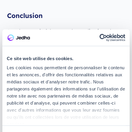
Conclusion
Avec les progrès fulgurants des applications de
l’Intelligence Artificielle en entreprise, le Machine
Learning Engineer est devenu un expert très
sollicité pour effectuer la mise en production de ces
Ce site web utilise des cookies.
modèles d’un nouveau genre.
Les cookies nous permettent de personnaliser le contenu
Si le salaire d’un junior à ce poste est intéressant,
et les annonces, d'offrir des fonctionnalités relatives aux
l’exercice du métier de d’Ingénieur en Machine
médias sociaux et d'analyser notre trafic. Nous
Learning impose de suivre au préalable une
partageons également des informations sur l'utilisation de
formation rigoureuse
. Celle-ci peut être
notre site avec nos partenaires de médias sociaux, de
académique, à l’université, ou
publicité et d'analyse, qui peuvent combiner celles-ci
professionnalisante en suivant un cursus dédié
avec d'autres informations que vous leur avez fournies
comme celui proposé par Jedha en Data Science.
ou qu'ils ont collectées lors de votre utilisation de leurs
Afin de trouver LA formation qui vous convient,
services.
n'hésitez pas à lire notre article sur les
meilleures