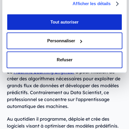
formations en Machine Learning
.
Afficher les détails
Tout autoriser
Questions fréquentes à propos du
Machine Learning Engineer
Personnaliser
Qu'est-ce qu'un Machine Learning
Engineer ?
Refuser
Le
Machine Learning Engineer
a pour mission de
créer des algorithmes nécessaires pour exploiter de
grands flux de données et développer des modèles
prédictifs. Contrairement au Data Scientist, ce
professionnel se concentre sur l'apprentissage
automatique des machines.
Au quotidien il programme, déploie et crée des
logiciels visant à optimiser des modèles prédéfinis.