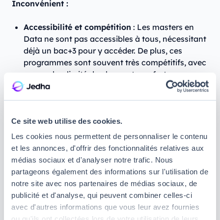
Inconvénient :
Accessibilité et compétition
: Les masters en
Data ne sont pas accessibles à tous, nécessitant
déjà un bac+3 pour y accéder. De plus, ces
programmes sont souvent très compétitifs, avec
un nombre limité de places et une forte
concurrence parmi les candidats.
Durée et investissement
: Les masters
nécessitent un engagement en temps et en
Ce site web utilise des cookies.
ressources financières important, ce qui peut
Les cookies nous permettent de personnaliser le contenu
retarder votre entrée sur le marché du travail.
et les annonces, d'offrir des fonctionnalités relatives aux
médias sociaux et d'analyser notre trafic. Nous
partageons également des informations sur l'utilisation de
Quels sont les métiers les plus
notre site avec nos partenaires de médias sociaux, de
demandés en Data ?
publicité et d'analyse, qui peuvent combiner celles-ci
avec d'autres informations que vous leur avez fournies
Le domaine de la Data offre une grande diversité de
ou qu'ils ont collectées lors de votre utilisation de leurs