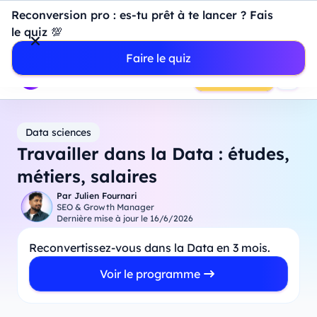
Introduction à Power BI : construisez votre premier
Reconversion pro : es-tu prêt à te lancer ? Fais
dashboard de A à Z
-
Mardi
11
Août
à
18h00
le quiz 💯
Professionnels
Étudiants
Parents
Entreprises
Faire le quiz
Prendre RDV
Data sciences
Travailler dans la Data : études,
métiers, salaires
Par
Julien Fournari
SEO & Growth Manager
Dernière mise à jour le
16/6/2026
Reconvertissez-vous dans la Data en 3 mois.
Voir le programme