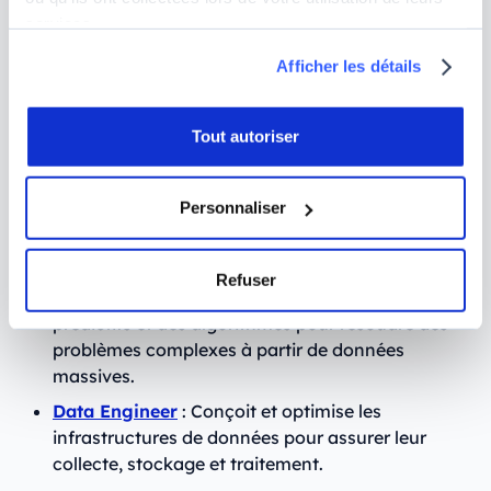
métiers, ce qui peut rendre difficile le choix du
services.
parcours à suivre. Voici une sélection des métiers
Afficher les détails
les plus recherchés par les recruteurs :
Data Analyst
: Analyse les données pour en
Tout autoriser
extraire des insights permettant d'améliorer les
stratégies d'entreprise.
Personnaliser
Business Analyst
: Utilise les données pour
identifier les besoins métiers et proposer des
solutions efficaces.
Refuser
Data Scientist
: Développe des modèles
prédictifs et des algorithmes pour résoudre des
problèmes complexes à partir de données
massives.
Data Engineer
: Conçoit et optimise les
infrastructures de données pour assurer leur
collecte, stockage et traitement.