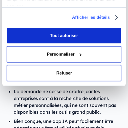
pour vous permettre de vous concentrer sur des
services.
tâches à plus forte valeur ajoutée. Et les seules
limites ici, ce sont celles de votre imagination :
Afficher les détails
création d’un coach sportif, d’un assistant juridique,
ou même automatisation des réponses de votre
service client, vous pourrez tout faire faire à l’IA, ou
Tout autoriser
presque. L’avantage ? Vous gagnerez un temps
précieux, et pourrez même améliorer votre
Personnaliser
expérience client ou utilisateur.
Pourquoi est-ce rentable de
Refuser
développer des chatbots ou apps IA ?
La demande ne cesse de croître, car les
entreprises sont à la recherche de solutions
métier personnalisées, qui ne sont souvent pas
disponibles dans les outils grand public.
Bien conçue, une app IA peut facilement être