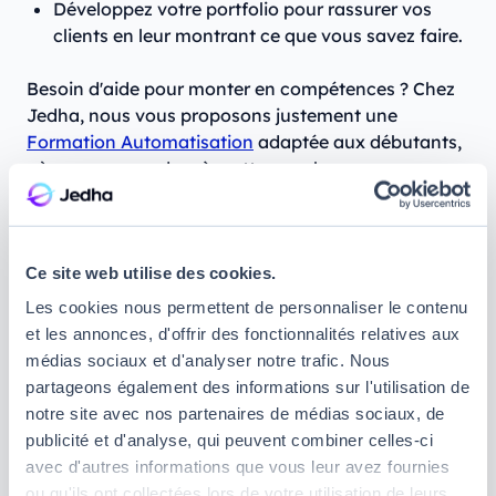
Développez votre portfolio pour rassurer vos
clients en leur montrant ce que vous savez faire.
Besoin d'aide pour monter en compétences ? Chez
Jedha, nous vous proposons justement une
Formation Automatisation
adaptée aux débutants,
où vous apprendrez à mettre en place vos propres
workflows autonomes et à en créer pour vos futurs
clients.
Ce site web utilise des cookies.
3. Développer des chatbots ou des
Les cookies nous permettent de personnaliser le contenu
apps IA sur mesure
et les annonces, d'offrir des fonctionnalités relatives aux
médias sociaux et d'analyser notre trafic. Nous
partageons également des informations sur l'utilisation de
Grâce à l’IA, vous pourrez créer des applications ou
notre site avec nos partenaires de médias sociaux, de
des chatbots sur mesure qui
joueront le rôle
publicité et d'analyse, qui peuvent combiner celles-ci
d’assistants virtuels 24/7
. L’intérêt ? Ces
assistants
avec d'autres informations que vous leur avez fournies
IA
pourront vous décharger, vous et vos clients,
ou qu'ils ont collectées lors de votre utilisation de leurs