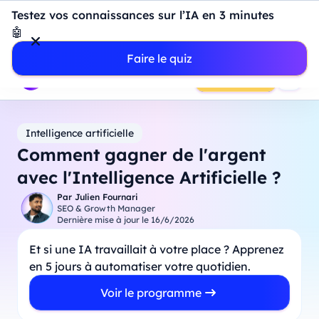
Introduction à Power BI : construisez votre premier
Testez vos connaissances sur l’IA en 3 minutes
dashboard de A à Z
-
Mardi
11
Août
à
18h00
🤖
Professionnels
Étudiants
Parents
Entreprises
Faire le quiz
Prendre RDV
Intelligence artificielle
Comment gagner de l'argent
avec l'Intelligence Artificielle ?
Par
Julien Fournari
SEO & Growth Manager
Dernière mise à jour le
16/6/2026
Et si une IA travaillait à votre place ? Apprenez
en 5 jours à automatiser votre quotidien.
Voir le programme