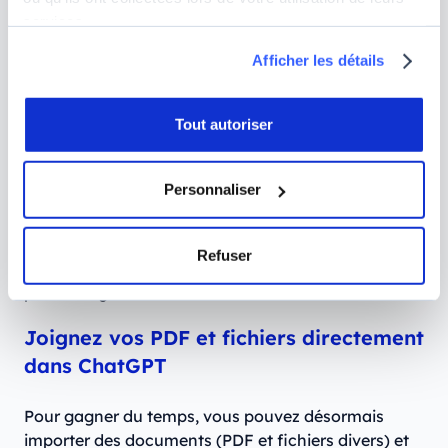
scripts ou même du code !
services.
Parlez directement avec ChatGPT
Afficher les détails
grâce à son mode vocal
ChatGPT vous propose un mode vocal, qui vous
Tout autoriser
permet de chatter avec lui de vive voix, quasiment
sans latence. Vous pouvez ainsi obtenir des
Personnaliser
réponses claires et compréhensibles de façon
instantanée, ou que vous soyez. Cette
fonctionnalité peut être très intéressante pour
Refuser
discuter avec des personnes dont vous ne maîtrisez
pas la langue.
Joignez vos PDF et fichiers directement
dans ChatGPT
Pour gagner du temps, vous pouvez désormais
importer des documents (PDF et fichiers divers) et