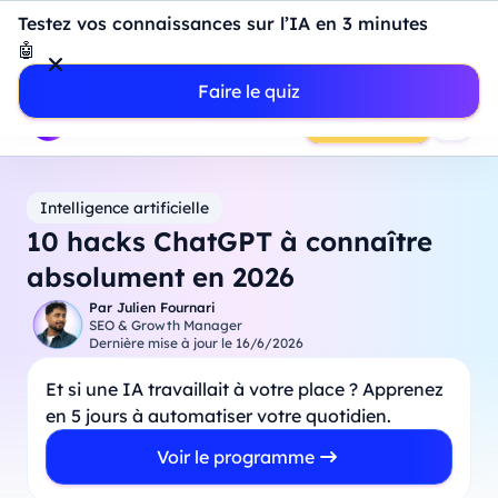
Introduction à Power BI : construisez votre premier
Testez vos connaissances sur l’IA en 3 minutes
dashboard de A à Z
-
Mardi
11
Août
à
18h00
🤖
Professionnels
Étudiants
Parents
Entreprises
Faire le quiz
Prendre RDV
Intelligence artificielle
10 hacks ChatGPT à connaître
absolument en 2026
Par
Julien Fournari
SEO & Growth Manager
Dernière mise à jour le
16/6/2026
Et si une IA travaillait à votre place ? Apprenez
en 5 jours à automatiser votre quotidien.
Voir le programme