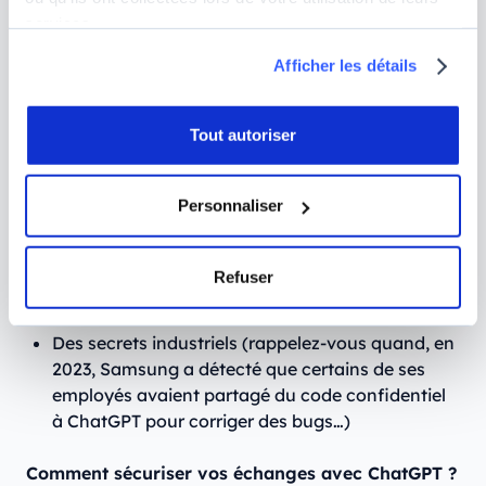
artificielle.
services.
Afficher les détails
Pourquoi est-ce important de protéger vos
données quand vous utilisez ChatGPT ?
Tout autoriser
En laissant ChatGPT utiliser vos prompts pour
améliorer ses modèles, vous exposez
potentiellement :
Personnaliser
Des détails personnels
Refuser
Des informations sensibles (projet client, base de
données…)
Des secrets industriels (rappelez-vous quand, en
2023, Samsung a détecté que certains de ses
employés avaient partagé du code confidentiel
à ChatGPT pour corriger des bugs…)
Comment sécuriser vos échanges avec ChatGPT ?