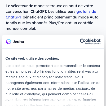
Le sélecteur de mode se trouve en haut de votre
conversation ChatGPT. Les utilisateurs
gratuits de
ChatGPT
bénéficient principalement du mode Auto,
tandis que les abonnés Plus/Pro ont un contrôle
manuel complet.
Astuce 4 - Protéger ses données
personnelles avec ChatGPT
Ce site web utilise des cookies.
Ce
hack ChatGPT
coule de source pour certains, et
Les cookies nous permettent de personnaliser le contenu
pourtant, nombreux sont ceux à oublier que
et les annonces, d'offrir des fonctionnalités relatives aux
ChatGPT n’est pas un journal intime
. Chaque
médias sociaux et d'analyser notre trafic. Nous
prompt que vous lui soumettez peut ainsi être utilisé
partageons également des informations sur l'utilisation de
pour améliorer les modèles d’OpenAI, ce qui pose
notre site avec nos partenaires de médias sociaux, de
problème si vous lui partagez des informations
publicité et d'analyse, qui peuvent combiner celles-ci
sensibles. Il est donc important de protéger vos
avec d'autres informations que vous leur avez fournies
données lorsque vous utilisez cette intelligence
ou qu'ils ont collectées lors de votre utilisation de leurs