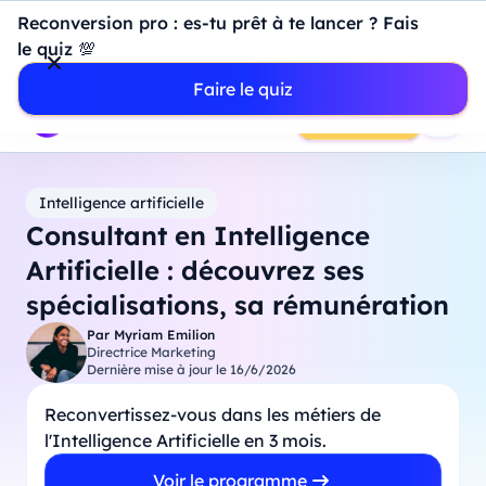
Introduction à Power BI : construisez votre premier
Reconversion pro : es-tu prêt à te lancer ? Fais
dashboard de A à Z
-
Mardi
11
Août
à
18h00
le quiz 💯
Professionnels
Étudiants
Parents
Entreprises
Faire le quiz
Prendre RDV
Intelligence artificielle
Consultant en Intelligence
Artificielle : découvrez ses
spécialisations, sa rémunération
Par
Myriam Emilion
Directrice Marketing
Dernière mise à jour le
16/6/2026
Reconvertissez-vous dans les métiers de
l'Intelligence Artificielle en 3 mois.
Voir le programme