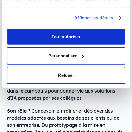
l’intelligence artificielle, tracer une feuille de route et
services.
s’assurer de la mise en place les solutions
Afficher les détails
identifiées.
L’objectif ?
Faire de l’IA un levier de performance
Tout autoriser
durable pour ses clients ou son organisation.
Consultant développement et
Personnaliser
déploiement de solutions IA
Refuser
Ce que préfère le
Consultant en développement et
déploiement de solutions IA
? Mettre les mains
dans le cambouis pour donner vie aux solutions
d’IA proposées par ses collègues.
Son rôle ?
Concevoir, entraîner et déployer des
modèles adaptés aux besoins de ses clients ou de
son entreprise. Du prototypage à la mise en