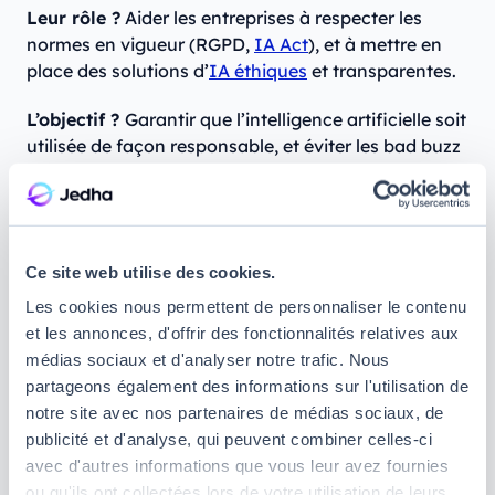
Leur rôle ?
Aider les entreprises à respecter les
normes en vigueur (RGPD,
IA Act
), et à mettre en
place des solutions d’
IA éthiques
et transparentes.
L’objectif ?
Garantir que l’intelligence artificielle soit
utilisée de façon responsable, et éviter les bad buzz
liés à des usages maladroits.
Consultant en stratégie et
transformation IA
Ce site web utilise des cookies.
Les cookies nous permettent de personnaliser le contenu
Le
Consultant en stratégie et transformation IA
et les annonces, d'offrir des fonctionnalités relatives aux
est un véritable stratège. S’il ne code pas
médias sociaux et d'analyser notre trafic. Nous
forcément, il occupe un rôle tout aussi important,
partageons également des informations sur l'utilisation de
puisqu’il est chargé d’identifier les opportunités
notre site avec nos partenaires de médias sociaux, de
offertes par l’IA pour accélérer la croissance d’une
publicité et d'analyse, qui peuvent combiner celles-ci
organisation.
avec d'autres informations que vous leur avez fournies
Son rôle ?
Identifier les opportunités offertes par
ou qu'ils ont collectées lors de votre utilisation de leurs