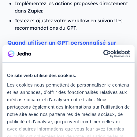
Implémentez les actions proposées directement
dans Zapier.
Testez et ajustez votre workflow en suivant les
recommandations du GPT.
Quand utiliser un GPT personnalisé sur
Zapier ?
Si vous êtes à la recherche de
conseils experts
et personnalisés
pour vos automatisations.
Ce site web utilise des cookies.
Si vous avez besoin d’aide pour
construire des
Les cookies nous permettent de personnaliser le contenu
workflows complexes sans expérience
et les annonces, d'offrir des fonctionnalités relatives aux
technique
.
médias sociaux et d'analyser notre trafic. Nous
partageons également des informations sur l'utilisation de
Si vous souhaitez explorer de nouvelles idées
notre site avec nos partenaires de médias sociaux, de
pour optimiser vos processus existants.
publicité et d'analyse, qui peuvent combiner celles-ci
avec d'autres informations que vous leur avez fournies
ou qu'ils ont collectées lors de votre utilisation de leurs