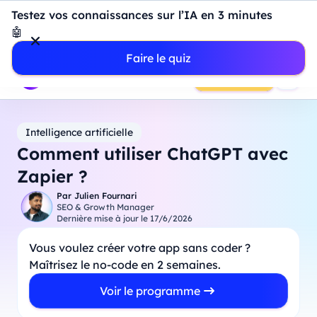
Introduction à Power BI : construisez votre premier
Testez vos connaissances sur l’IA en 3 minutes
dashboard de A à Z
-
Mardi
11
Août
à
18h00
🤖
Professionnels
Étudiants
Parents
Entreprises
Faire le quiz
Prendre RDV
Intelligence artificielle
Comment utiliser ChatGPT avec
Zapier ?
Par
Julien Fournari
SEO & Growth Manager
Dernière mise à jour le
17/6/2026
Vous voulez créer votre app sans coder ?
Maîtrisez le no-code en 2 semaines.
Voir le programme