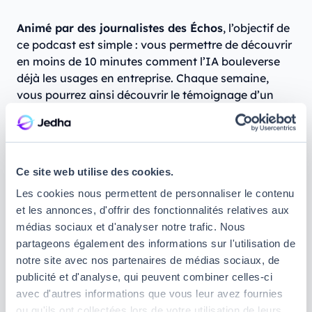
Animé par des journalistes des Échos
, l’objectif de
ce podcast est simple : vous permettre de découvrir
en moins de 10 minutes comment l’IA bouleverse
déjà les usages en entreprise. Chaque semaine,
vous pourrez ainsi découvrir le témoignage d’un
nouvel expert et les applications variées que peut
avoir l’intelligence artificielle (chasse à la fraude
fiscale, détection de maladies à un stade précoce…).
Ce site web utilise des cookies.
Quels sont les meilleurs podcasts
Les cookies nous permettent de personnaliser le contenu
et les annonces, d'offrir des fonctionnalités relatives aux
pour apprendre l’IA ?
médias sociaux et d'analyser notre trafic. Nous
partageons également des informations sur l'utilisation de
Ex Machina – L’intelligence artificielle
notre site avec nos partenaires de médias sociaux, de
par ceux qui la pensent
publicité et d'analyse, qui peuvent combiner celles-ci
avec d'autres informations que vous leur avez fournies
ou qu'ils ont collectées lors de votre utilisation de leurs