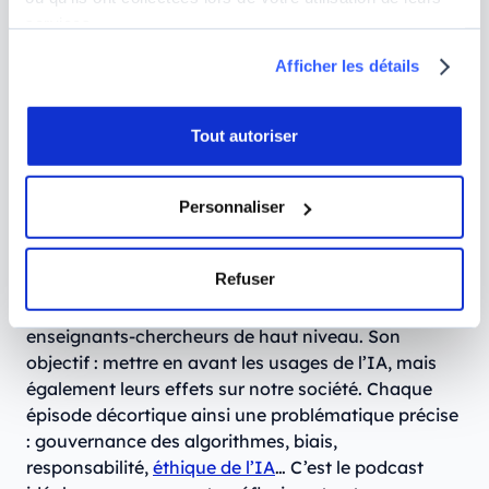
services.
Afficher les détails
Tout autoriser
Personnaliser
Refuser
Produit par l’
université Paris Dauphine - PSL
, le
podcast Ex Machina donne la parole à des
enseignants-chercheurs de haut niveau. Son
objectif : mettre en avant les usages de l’IA, mais
également leurs effets sur notre société. Chaque
épisode décortique ainsi une problématique précise
: gouvernance des algorithmes, biais,
responsabilité,
éthique de l’IA
… C’est le podcast