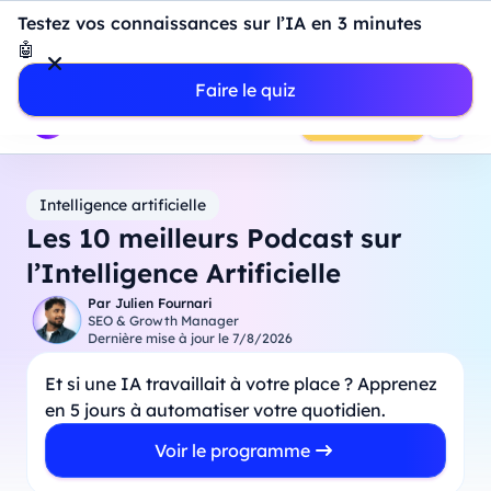
Introduction à Power BI : construisez votre premier
Testez vos connaissances sur l’IA en 3 minutes
dashboard de A à Z
-
Mardi
11
Août
à
18h00
🤖
Professionnels
Étudiants
Parents
Entreprises
Faire le quiz
Prendre RDV
Intelligence artificielle
Les 10 meilleurs Podcast sur
l’Intelligence Artificielle
Par
Julien Fournari
SEO & Growth Manager
Dernière mise à jour le
7/8/2026
Et si une IA travaillait à votre place ? Apprenez
en 5 jours à automatiser votre quotidien.
Voir le programme