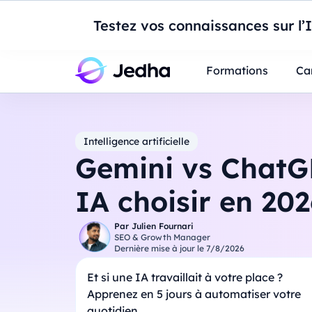
Introduction à Po
Testez vos connaissances sur l’
Professionnels
Étudiants
Parents
E
Formations
Ca
Intelligence artificielle
Gemini vs ChatGP
IA choisir en 202
Par
Julien Fournari
SEO & Growth Manager
Dernière mise à jour le
7/8/2026
Et si une IA travaillait à votre place ?
Apprenez en 5 jours à automatiser votre
quotidien.