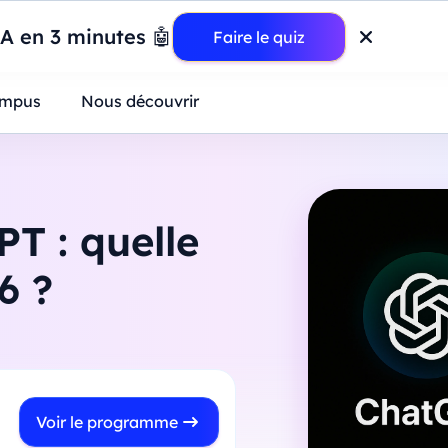
wer BI : construisez votre premier dashboard de A à Z
-
Mardi
11
Ao
IA en 3 minutes 🤖
Faire le quiz
ntreprises
mpus
Nous découvrir
T : quelle
6 ?
Voir le programme