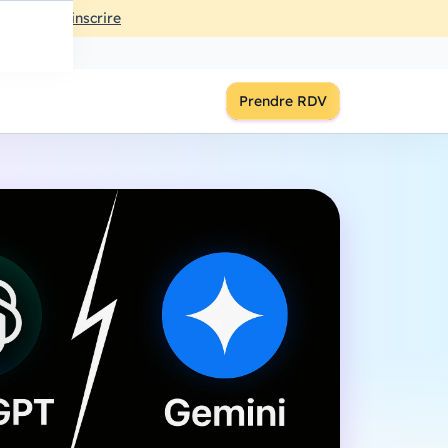
ût
à
18:00
S'inscrire
Prendre RDV