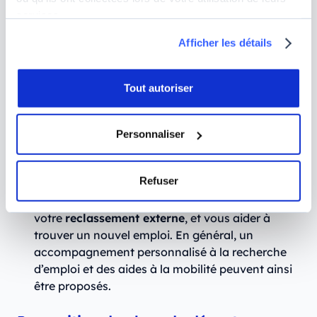
l’emploi doit permettre le reclassement des salariés
services.
impactés, soit au sein même de l’entreprise, soit à
l’extérieur :
Afficher les détails
Lors d’un
reclassement interne
, vous pouvez
Tout autoriser
vous voir proposer un poste équivalent à celui
que vous exerciez directement sur votre site, ou
bien sur un autre site de votre entreprise en
Personnaliser
France. Votre employeur peut également vous
proposer de suivre une formation pour accéder à
un autre emploi.
Refuser
Un PSE doit prévoir des mesures pour faciliter
votre
reclassement externe
, et vous aider à
trouver un nouvel emploi. En général, un
accompagnement personnalisé à la recherche
d’emploi et des aides à la mobilité peuvent ainsi
être proposés.