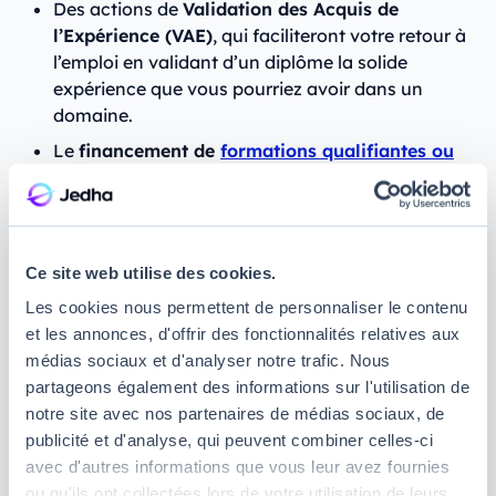
Des actions de
Validation des Acquis de
l’Expérience (VAE)
, qui faciliteront votre retour à
l’emploi en validant d’un diplôme la solide
expérience que vous pourriez avoir dans un
domaine.
Le
financement de
formations qualifiantes ou
certifiantes
, qui pourront vous permettre de
vous reconvertir pour exercer un métier d’un
secteur porteur comme l’
informatique
ou la
cybersécurité
.
Ce site web utilise des cookies.
Si vous avez un projet entrepreneurial, le PSE
Les cookies nous permettent de personnaliser le contenu
peut également inclure un accompagnement et
et les annonces, d'offrir des fonctionnalités relatives aux
des
aides financières dédiées à la création ou
médias sociaux et d'analyser notre trafic. Nous
à la reprise d’entreprise
.
partageons également des informations sur l'utilisation de
notre site avec nos partenaires de médias sociaux, de
Reclassements internes et externes
publicité et d'analyse, qui peuvent combiner celles-ci
avec d'autres informations que vous leur avez fournies
Autant que possible, un plan de sauvegarde de
ou qu'ils ont collectées lors de votre utilisation de leurs