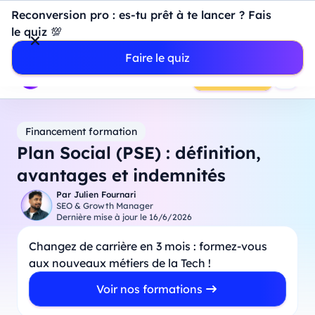
Introduction à Power BI : construisez votre premier
Reconversion pro : es-tu prêt à te lancer ? Fais
dashboard de A à Z
-
Mardi
11
Août
à
18h00
le quiz 💯
Professionnels
Étudiants
Parents
Entreprises
Faire le quiz
Prendre RDV
Financement formation
Plan Social (PSE) : définition,
avantages et indemnités
Par
Julien Fournari
SEO & Growth Manager
Dernière mise à jour le
16/6/2026
Changez de carrière en 3 mois : formez-vous
aux nouveaux métiers de la Tech !
Voir nos formations